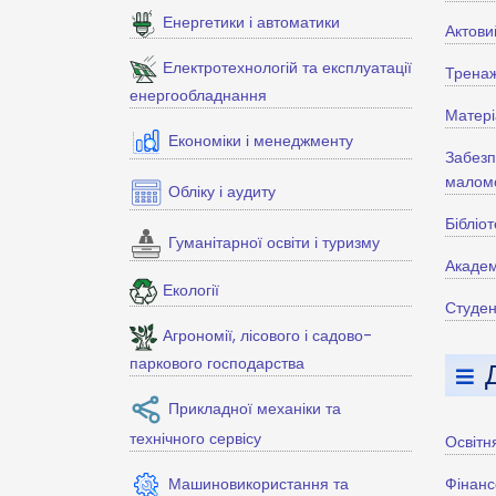
Енергетики і автоматики
Актови
Електротехнологій та експлуатації
Тренаж
енергообладнання
Матері
Економіки і менеджменту
Забезп
маломо
Обліку і аудиту
Бібліо
Гуманітарної освіти і туризму
Академ
Екології
Студен
Агрономії, лісового і садово-
паркового господарства
Прикладної механіки та
технічного сервісу
Освітн
Машиновикористання та
Фінанс