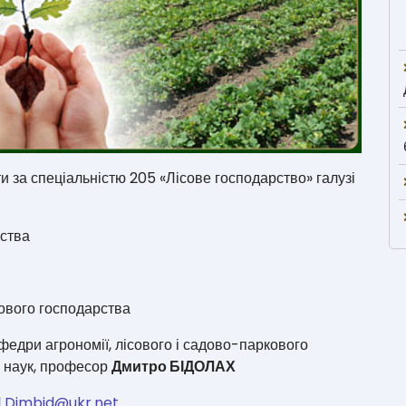
 за спеціальністю 205 «Лісове господарство» галузі
рства
ового господарства
едри агрономії, лісового і садово-паркового
х наук, професор
Дмитро БІДОЛАХ
l
Dimbid@ukr.net