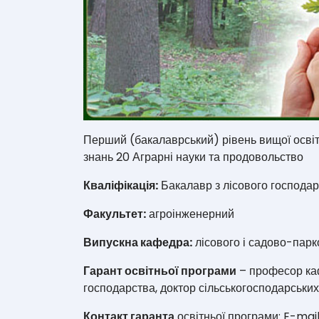
Перший (бакалаврський) рівень вищої освіти
знань 20 Аграрні науки та продовольство
Кваліфікація:
Бакалавр з лісового господа
Факультет:
агроінженерний
Випускна кафедра:
лісового і садово-парк
Гарант освітньої програми
– професор каф
господарства, доктор сільськогосподарськи
Контакт гаранта
освітньої програми: E-mai