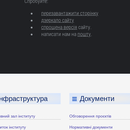
Інфраструктура
Документи
вний зал інституту
Обговорення проєктів
иток інституту
Нормативні документи