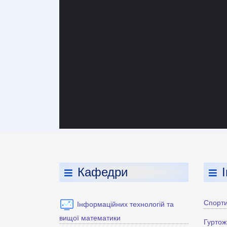
Кафедри
Спорти
Інформаційних технологій та
вищої математики
Гуртож