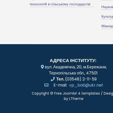
технологій в сільському господарстві
Науко
Культу
Міжнар
АДРЕСА ІНСТИТУТУ:
вул. Академічна, 20, м.Бережани,
Тернопільська обл., 47501
Тел.
(03548) 2-11-59
E-mail:
vp_bati@ukr.net
Copyright ©
Free Joomla! 4 templates
/ Desi
by
LTheme