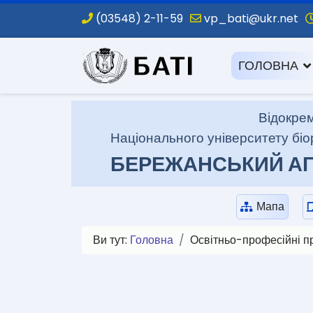
(03548) 2-11-59
vp_bati@ukr.net
.
ГОЛОВНА
Відокрем
Національного університету біо
БЕРЕЖАНСЬКИЙ АГ
Мапа
Ви тут:
Головна
Освітньо-професійні п