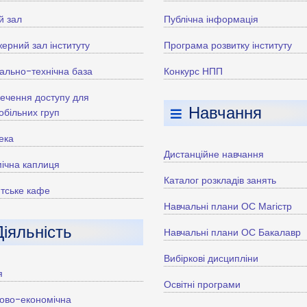
й зал
Публічна інформація
ерний зал інституту
Програма розвитку інституту
ально-технічна база
Конкурс НПП
ечення доступу для
Навчання
більних груп
тека
Дистанційне навчання
ічна каплиця
Каталог розкладів занять
тське кафе
Навчальні плани ОС Магістр
Діяльність
Навчальні плани ОС Бакалавр
Вибіркові дисципліни
я
Освітні програми
ово-економічна