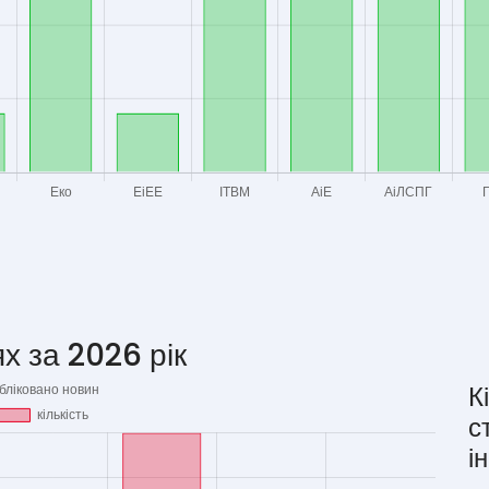
х за 2026 рік
К
с
і