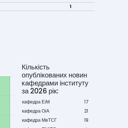
1
Кількість
опублікованих новин
кафедрами інституту
за 2026 рік:
кафедра ЕіМ
17
кафедра ОіА
21
кафедра МвТСГ
19