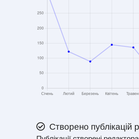
Створено публікацій 
Публікації створені редактора