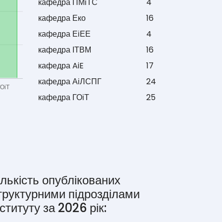
кафедра ПМіТС
4
кафедра Еко
16
кафедра ЕіЕЕ
4
кафедра ІТВМ
16
кафедра AiE
17
кафедра АіЛСПГ
24
кафедра ГОіТ
25
ількість опублікованих
труктурними підрозділами
нституту за 2026 рік: