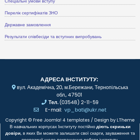
Спеціальні умови вступу
Перелік сертифікатів ЗНО
Державне замовлення
Результати співбесіди та вступних випробувань
АДРЕСА ІНСТИТУТУ:
вул. Академічна, 20, м.Бережани, Тернопільська
обл., 47501
Тел.
(03548) 2-11-59
E-mail:
vp_bati@ukr.net
Copyright ©
Free Joomla! 4 templates
/ Design by
LTheme
В навчальних корпусах Інституту постійно
діють скриньки
довіри
, в яких Ви можете залишати свої скарги, зауваження та
пропозиції щодо покращення роботи інституту.