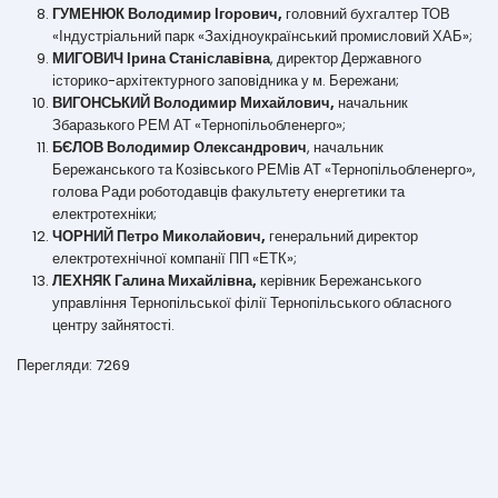
ГУМЕНЮК Володимир Ігорович,
головний бухгалтер ТОВ
«Індустріальний парк «Західноукраїнський промисловий ХАБ»;
МИГОВИЧ Ірина Станіславівна
, директор Державного
історико-архітектурного заповідника у м. Бережани;
ВИГОНСЬКИЙ Володимир Михайлович,
начальник
Збаразького РЕМ АТ «Тернопільобленерго»;
БЄЛОВ Володимир Олександрович
, начальник
Бережанського та Козівського РЕМів АТ «Тернопільобленерго»,
голова Ради роботодавців факультету енергетики та
електротехніки;
ЧОРНИЙ Петро Миколайович,
генеральний директор
електротехнічної компанії ПП «ЕТК»;
ЛЕХНЯК Галина Михайлівна,
керівник Бережанського
управління Тернопільської філії Тернопільського обласного
центру зайнятості.
Перегляди: 7269