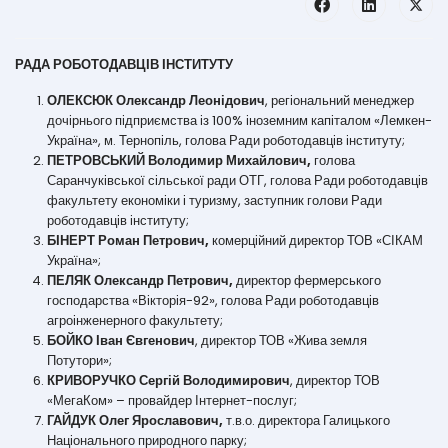
РАДА РОБОТОДАВЦІВ ІНСТИТУТУ
ОЛЕКСЮК Олександр Леонідович
, регіональний менеджер
дочірнього підприємства із 100% іноземним капіталом «Лемкен-
Україна», м. Тернопіль, голова Ради роботодавців інституту;
ПЕТРОВСЬКИЙ Володимир Михайлович,
голова
Саранчуківської сільської ради ОТГ, голова Ради роботодавців
факультету економіки і туризму, заступник голови Ради
роботодавців інституту;
БІНЕРТ Роман Петрович,
комерційний директор ТОВ «СІКАМ
Україна»;
ПЕЛЯК Олександр Петрович,
директор фермерського
господарства «Вікторія-92», голова Ради роботодавців
агроінженерного факультету;
БОЙКО Іван Євгенович
, директор ТОВ «Жива земля
Потутори»;
КРИВОРУЧКО Сергій Володимирович
, директор ТОВ
«МегаКом» – провайдер Інтернет-послуг;
ГАЙДУК Олег Ярославович,
т.в.о. директора Галицького
Національного природного парку;