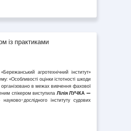
ом із практиками
ережанський агротехнічний інститут»
му: «Особливості оцінки істотності шкоди
о організовано в межах вивчення фахової
еним спікером виступила
Лілія ЛУЧКА —
о науково-дослідного інституту судових