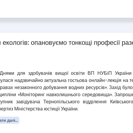
 екологів: опановуємо тонкощі професії раз
ми для здобувачів вищої освіти ВП НУБіП України «Б
булася надзвичайно актуальна гостьова онлайн-лекція на те
правах незаконного добування водних ресурсів». Захід бул
ципліни «Моніторинг навколишнього середовища». Запрош
тупник завідувача Тернопільського відділення Київськог
пертиз Міністерства юстиції України.
ти далі...