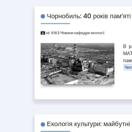
Чорнобиль: 40 років пам’яті
id:
6163
Новини кафедри екології
В р
МАТ
пам’
Чита
Екологія культури: майбутн