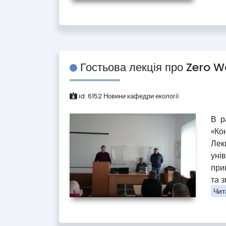
Гостьова лекція про Zero W
id:
6152
Новини кафедри екології
В р
«Кон
Лек
уні
при
та 
Чита