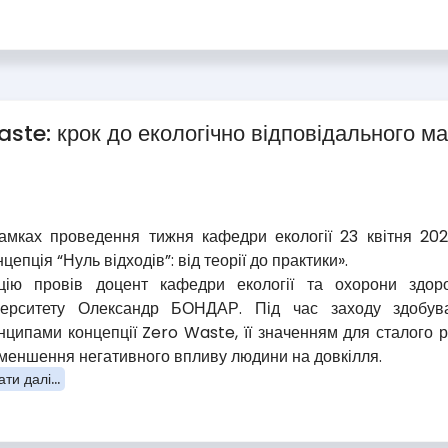
aste: крок до екологічно відповідального м
амках проведення тижня кафедри екології 23 квітня 2026
цепція “Нуль відходів”: від теорії до практики».
цію провів доцент кафедри екології та охорони здоров
верситету Олександр БОНДАР. Під час заходу здобув
нципами концепції Zero Waste, її значенням для сталого 
зменшення негативного впливу людини на довкілля.
ти далі...