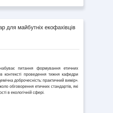
ар для майбутніх екофахівців
і набуває питання формування етичних
ю в контексті проведення тижня кафедри
емічна доброчесність: практичний вимір».
вколо обговорення етичних стандартів, які
сті в екологічній сфері.