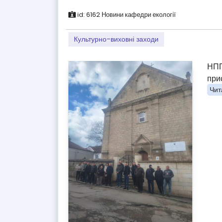
id:
6162
Новини кафедри екології
Культурно-виховні заходи
НПП
при
Чита