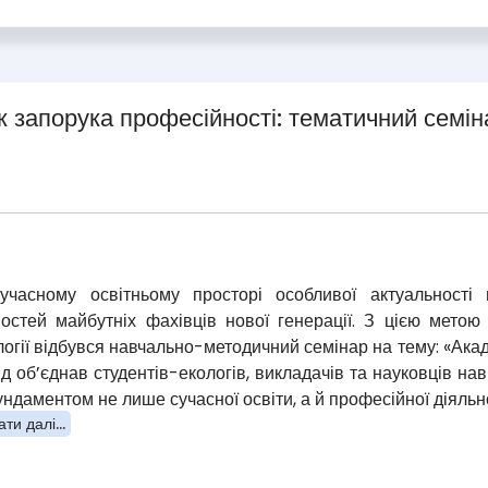
к запорука професійності: тематичний семін
учасному освітньому просторі особливої актуальност
ностей майбутніх фахівців нової генерації. З цією мето
логії відбувся навчально-методичний семінар на тему: «Акад
ід об’єднав студентів-екологів, викладачів та науковців на
ундаментом не лише сучасної освіти, а й професійної діяльно
ти далі...