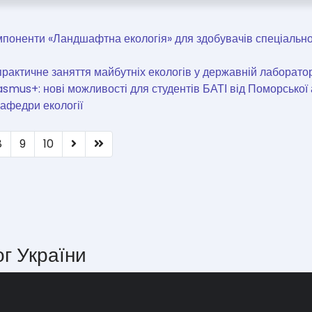
омпоненти «Ландшафтна екологія» для здобувачів спеціально
практичне заняття майбутніх екологів у державній лаборатор
smus+: нові можливості для студентів БАТІ від Поморської 
кафедри екології
8
9
10
ог України