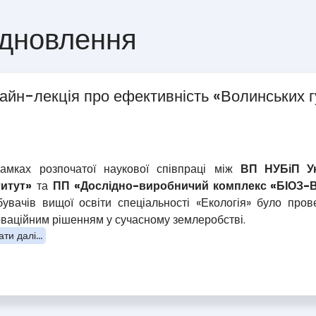
ідновлення
лайн-лекція про ефективність «Волинських г
амках розпочатої наукової співпраці між
ВП НУБіП Ук
титут»
та
ПП «Дослідно-виробничий комплекс «БІОЗ
бувачів вищої освіти спеціальності «Екологія» було про
оваційним рішенням у сучасному землеробстві.
ти далі...