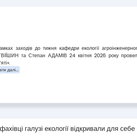
амках заходів до тижня кафедри екології агроінженерно
ВІЇШИН та Степан АДАМІВ 24 квітня 2026 року провели
яті».
ти далі...
і фахівці галузі екології відкривали для с