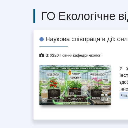
ГО Екологічне в
Наукова співпраця в дії: он
id:
6220
Новини кафедри екології
У р
інс
здо
інн
Чита