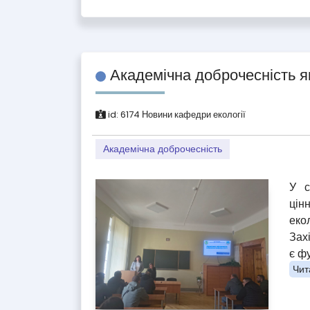
Академічна доброчесність я
id:
6174
Новини кафедри екології
Академічна доброчесність
У с
цін
еко
Зах
є ф
Чита