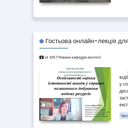
Гостьова онлайн-лекція для
id:
6157
Новини кафедри екології
Дня
від
у с
дис
зас
екс
Чита