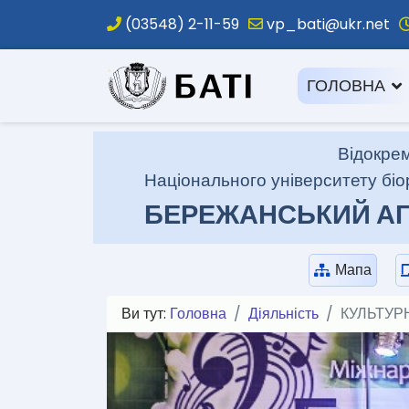
(03548) 2-11-59
vp_bati@ukr.net
.
ГОЛОВНА
Відокрем
Національного університету біо
БЕРЕЖАНСЬКИЙ АГ
Мапа
Ви тут:
Головна
Діяльність
КУЛЬТУР