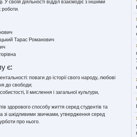
. У своїй діяльності відділ взаємодіє з іншими
х роботи.
нович
ацький Тарас Романович
вич
торівна
у є:
нтальності: поваги до історії свого народу, любові
ня до свободи;
обистості, її мислення і загальної культури,
ів здорового способу життя серед студентів та
ба зі шкідливими звичками, утвердження серед
урботи про нього.