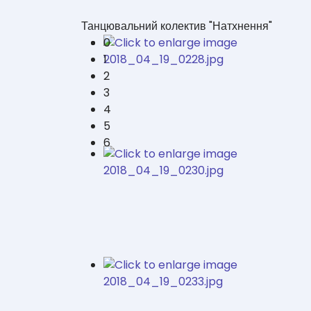
Танцювальний колектив "Натхнення"
0
1
2
3
4
5
6