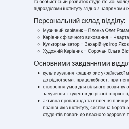
та особистісний розвиток студентської молоді
підрозділами інституту згідно з напрямами ї
Персональний склад відділу:
Музичний керівник – Плонка Олег Рома
Керівник фізичного виховання – Чварт
Культорганізатор – Захарійчук Ігор Яко
Художній Керівник – Сорочан Ольга Вік
Основними завданнями відділ
культивування кращих рис української ме
до рідної землі, працелюбності, прагнен
створення умов для вільного розвитку ос
залучення студентів до різної творчості;
активна пропаганда та втілення принцип
працівників інституту, системна бороть
студентів поваги до власного здоров’я т