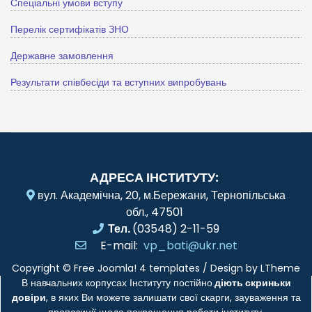
Спеціальні умови вступу
Перелік сертифікатів ЗНО
Державне замовлення
Результати співбесіди та вступних випробувань
АДРЕСА ІНСТИТУТУ:
вул. Академічна, 20, м.Бережани, Тернопільська
обл., 47501
Тел.
(03548) 2-11-59
E-mail:
vp_bati@ukr.net
Copyright ©
Free Joomla! 4 templates
/ Design by
LTheme
В навчальних корпусах Інституту постійно
діють скриньки
довіри
, в яких Ви можете залишати свої скарги, зауваження та