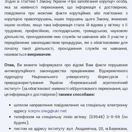
Згідно зі статтею 1 Закону України «Про запобігання корупції» особа,
яка за наявності переконання, що інформація є достовірною,
повідомила про можливі факти корупційних або пов’язаних з
корупцією правопорушень, інших порушень цього Закону, вчинених
іншою особою, якщо така інформація стала їй відома у зв’язку з її
трудовою, професійною, господарською, громадською, науковою
діяльністю, проходженням нею служби чи навчання або її участю у
передбачених законодавством процедурах, які є обов’язковими для
початку такої діяльності, проходження служби чи навчання,
називається
викривачем
.
Отже,
Ви можете інформувати про відомі Вам факти порушення
антикорупційного законодавства працівниками Відокремленого
підрозділу Національного університету біоресурсів і
природокористування України «Бережанський агротехнічний
інститут» (за обов’язкової наявності обґрунтованого переконання, що
ця інформація є достовірною)
такими способами:
шляхом направлення повідомлення на спеціальну електронну
адресу:
karpiv.oleg@ukr.net
телефоном на спеціальну лінію зв’язку: (03548) 2-11-59 (по
буднях);
листом на адресу інституту: вул. Академічна, 20, м.Бережани,