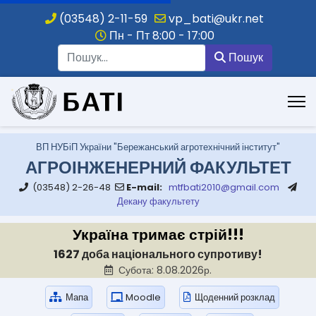
(03548) 2-11-59
vp_bati@ukr.net
Пн - Пт 8:00 - 17:00
Пошук
Пошук
.
ВП НУБіП України "Бережанський агротехнічний інститут"
АГРОІНЖЕНЕРНИЙ ФАКУЛЬТЕТ
(03548) 2-26-48
E-mail:
mtfbati2010@gmail.com
Декану факультету
Україна тримає стрій!!!
1627 доба національного супротиву!
Субота: 8.08.2026р.
Мапа
Moodle
Щоденний розклад