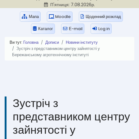
П'ятниця: 7.08.2026р.
Мапа
Moodle
Щоденний розклад
Каталог
Е-mail
Log in
Ви тут:
Головна
Дописи
Новини інституту
Зустріч з представником центру зайнятості у
Бережанському агротехнічному інституті
Зустріч з
представником центру
зайнятості у