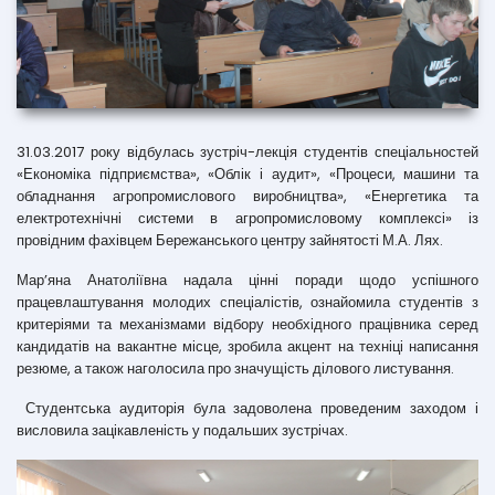
31.03.2017 року відбулась зустріч-лекція студентів спеціальностей
«Економіка підприємства», «Облік і аудит», «Процеси, машини та
обладнання агропромислового виробництва», «Енергетика та
електротехнічні системи в агропромисловому комплексі» із
провідним фахівцем Бережанського центру зайнятості М.А. Лях.
Мар’яна Анатоліївна надала цінні поради щодо успішного
працевлаштування молодих спеціалістів, ознайомила студентів з
критеріями та механізмами відбору необхідного працівника серед
кандидатів на вакантне місце, зробила акцент на техніці написання
резюме, а також наголосила про значущість ділового листування.
Студентська аудиторія була задоволена проведеним заходом і
висловила зацікавленість у подальших зустрічах.