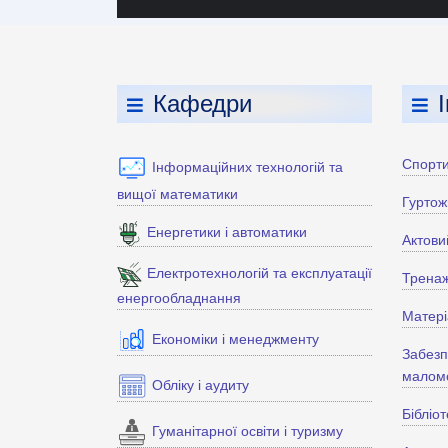
Кафедри
Спорти
Інформаційних технологій та
вищої математики
Гуртож
Енергетики і автоматики
Актови
Електротехнологій та експлуатації
Тренаж
енергообладнання
Матері
Економіки і менеджменту
Забезп
маломо
Обліку і аудиту
Бібліо
Гуманітарної освіти і туризму