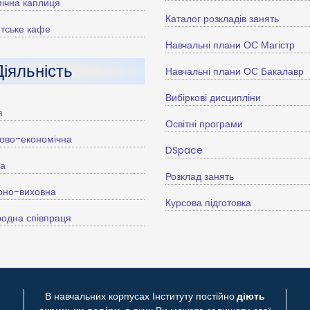
ічна каплиця
Каталог розкладів занять
тське кафе
Навчальні плани ОС Магістр
Діяльність
Навчальні плани ОС Бакалавр
Вибіркові дисципліни
я
Освітні програми
ово-економічна
DSpace
ва
Розклад занять
рно-виховна
Курсова підготовка
одна співпраця
В навчальних корпусах Інституту постійно
діють