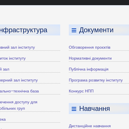
Інфраструктура
Документи
вний зал інституту
Обговорення проєктів
иток інституту
Нормативні документи
й зал
Публічна інформація
ерний зал інституту
Програма розвитку інституту
ально-технічна база
Конкурс НПП
ечення доступу для
Навчання
більних груп
тека
Дистанційне навчання