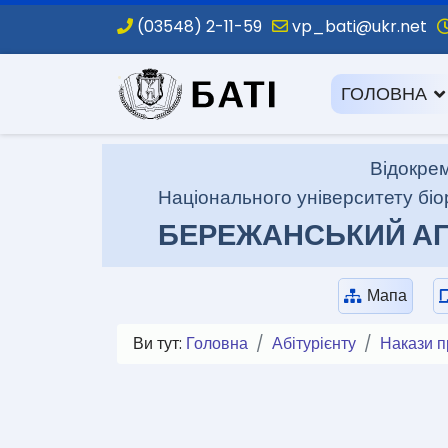
(03548) 2-11-59
vp_bati@ukr.net
.
ГОЛОВНА
Відокрем
Національного університету біо
БЕРЕЖАНСЬКИЙ АГ
Мапа
Ви тут:
Головна
Абітурієнту
Накази п