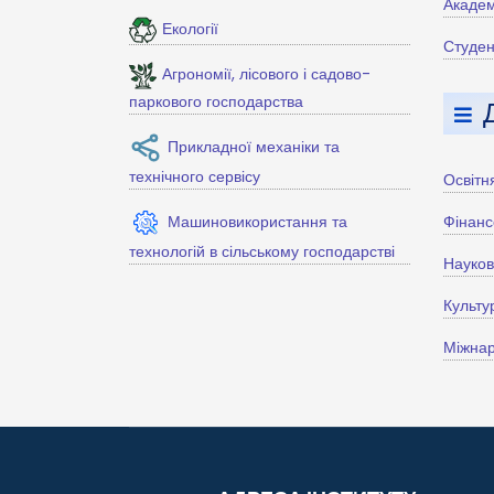
Академ
Екології
Студен
Агрономії, лісового і садово-
паркового господарства
Прикладної механіки та
технічного сервісу
Освітн
Машиновикористання та
Фінанс
технологій в сільському господарстві
Науко
Культу
Міжнар