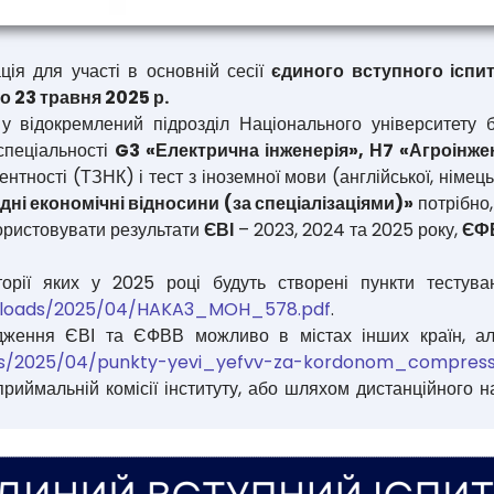
ія для участі в основній сесії
єдиного вступного іспит
о 23 травня 2025 р.
у відокремлений підрозділ Національного університету б
спеціальності
G3 «Електрична інженерія», Н7 «Агроінже
нтності (ТЗНК) і тест з іноземної мови (англійської, німець
дні економічні відносини (за спеціалізаціями)»
потрібно,
ористовувати результати
ЄВІ
– 2023, 2024 та 2025 року,
ЄФ
торії яких у 2025 році будуть створені пункти тесту
/uploads/2025/04/HAKA3_MOH_578.pdf
.
дження ЄВІ та ЄФВВ можливо в містах інших країн, але
ads/2025/04/punkty-yevi_yefvv-za-kordonom_compress
приймальній комісії інституту, або шляхом дистанційного 