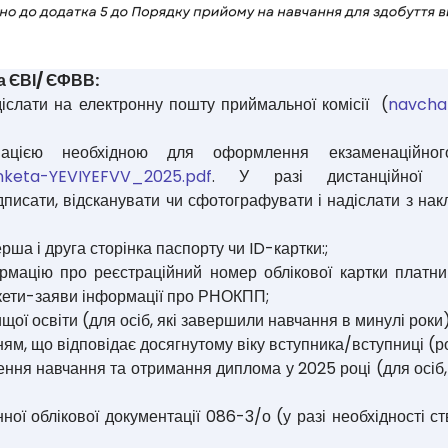
а ЄВІ/ ЄФВВ:
слати на електронну пошту приймальної комісії (
navcha
мацією необхідною для оформлення екзаменаційн
nketa-YEVIYEFVV_2025.pdf
. У разі дистанційної п
ідписати, відсканувати чи сфотографувати і надіслати з н
рша і друга сторінка паспорту чи ID-картки:;
ормацію про реєстраційний номер облікової картки платн
кети-заяви інформації про РНОКПП;
щої освіти (для осіб, які завершили навчання в минулі роки)
ям, що відповідає досягнутому віку вступника/вступниці (р
ня навчання та отримання диплома у 2025 році (для осіб,
ої облікової документації 086-3/о (у разі необхідності с