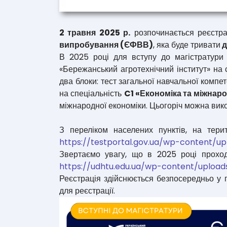
2 травня 2025 р.
розпочинається реєстрац
випробування (ЄФВВ)
, яка буде тривати
д
В 2025 році для вступу до магістратури 
«Бережанський агротехнічний інститут» на 
два блоки: тест загальної навчальної компете
на спеціальність
C1 «Економіка та міжнаро
міжнародної економіки. Цьогоріч можна вик
З переліком населених пунктів, на тери
https://testportal.gov.ua/wp-content
Звертаємо увагу, що в 2025 році прохо
https://udhtu.edu.ua/wp-content/uplo
Реєстрація здійснюється безпосередньо у 
для реєстрації.