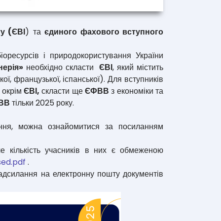
у (ЄВІ
) та
єдиного фахового вступного
іоресурсів і природокористування України
нерія»
необхідно скласти
ЄВІ
, який містить
кої, французької, іспанської). Для вступників
 окрім
ЄВІ,
скласти ще
ЄФВВ
з економіки та
ВВ
тільки 2025 року.
вання, можна ознайомитися за посиланням
 кількість учасників в них є обмеженою
ed.pdf
.
надсилання на електронну пошту документів