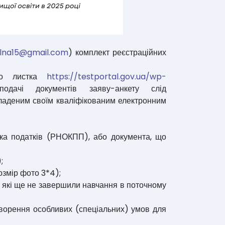
lna15@gmail.com
) комплект реєстраційних
ого листка
https://testportal.gov.ua/wp-
одачі документів заяву-анкету слід
акладеним своїм кваліфікованим електронним
ика податків (РНОКПП), або документа, що
;
озмір фото 3*4);
 які ще не завершили навчання в поточному
творення особливих (спеціальних) умов для