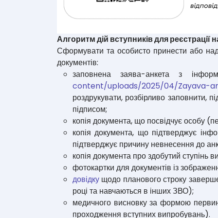
Алгоритм дій вступників для реєстрації н
Сформувати та особисто принести або наді
документів:
заповнена заява-анкета з інфор
content/uploads/2025/04/Zayava-a
роздрукувати, розбірливо заповнити, п
підписом;
копія документа, що посвідчує особу (пе
копія документа, що підтверджує інф
підтверджує причину невнесення до ан
копія документа про здобутий ступінь ви
фотокартки для документів із зображенн
довідку
щодо планового строку завершен
році та навчаються в інших ЗВО);
медичного висновку за формою первинн
проходження вступних випробувань).