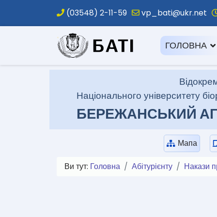
(03548) 2-11-59
vp_bati@ukr.net
.
ГОЛОВНА
Відокрем
Національного університету біо
БЕРЕЖАНСЬКИЙ АГ
Мапа
Ви тут:
Головна
Абітурієнту
Накази п