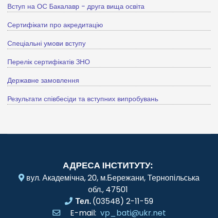
Вступ на ОС Бакалавр - друга вища освіта
Сертифікати про акредитацію
Спеціальні умови вступу
Перелік сертифікатів ЗНО
Державне замовлення
Результати співбесіди та вступних випробувань
АДРЕСА ІНСТИТУТУ:
вул. Академічна, 20, м.Бережани, Тернопільська
обл., 47501
Тел.
(03548) 2-11-59
E-mail:
vp_bati@ukr.net