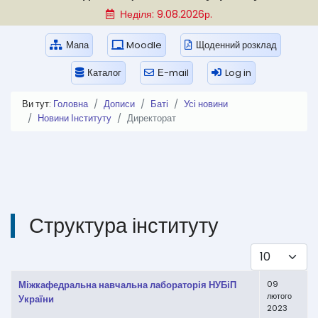
Неділя: 9.08.2026р.
Мапа
Moodle
Щоденний розклад
Каталог
Е-mail
Log in
Ви тут:
Головна
Дописи
Баті
Усі новини
Новини Інституту
Директорат
Структура інституту
Показувати
Таблиця статей
Заголовок
Дата створення
Міжкафедральна навчальна лабораторія НУБіП
09
лютого
України
2023