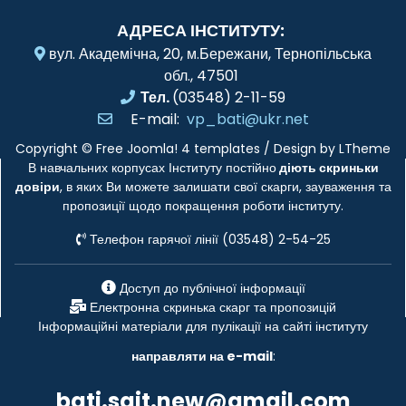
АДРЕСА ІНСТИТУТУ:
вул. Академічна, 20, м.Бережани, Тернопільська
обл., 47501
Тел.
(03548) 2-11-59
E-mail:
vp_bati@ukr.net
Copyright ©
Free Joomla! 4 templates
/ Design by
LTheme
В навчальних корпусах Інституту постійно
діють скриньки
довіри
, в яких Ви можете залишати свої скарги, зауваження та
пропозиції щодо покращення роботи інституту.
Телефон гарячої лінії (03548) 2-54-25
Доступ до публічної інформації
Електронна скринька скарг та пропозицій
Інформаційні матеріали для пулікації на сайті інституту
направляти на e-mail
:
bati.sajt.new@gmail.com