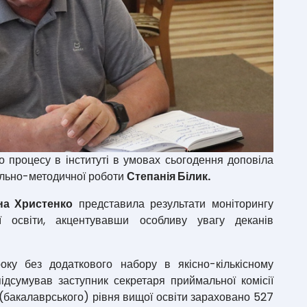
 процесу в інституті в умовах сьогодення доповіла
ально-методичної роботи
Степанія Білик.
на Христенко
представила результати моніторингу
ї освіти, акцентувавши особливу увагу деканів
у без додаткового набору в якісно-кількісному
підсумував заступник секретаря приймальної комісії
(бакалаврського) рівня вищої освіти зараховано 527