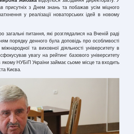
Мирона Жибака
відбулося засідання директорату. У
тав присутніх з Днем знань та побажав усім міцного
 натхнення у реалізації новаторських ідей в новому
 загальні питання, які розглядалися на Вченій раді
ням порядку денного була доповідь про особливості
, міжнародної та виховної діяльності університету в
 сфокусував увагу на рейтинг базового університету
 в якому НУБіП України займає сьоме місце та входить
ста Києва.