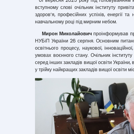
01 вересня 2025 року під головуванням
вступному слові очільник інституту приві
здоров’я, професійних успіхів, енергії та
навчальному році під мирним небом.
Мирон Миколайович
проінформував про
НУБіП України 26 серпня. Основним питан
освітнього процесу, наукової, інноваційної
умовах воєнного стану. Очільник інституту
серед інших закладів вищої освіти України,
у трійку найкращих закладів вищої освіти мі