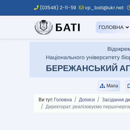
(03548) 2-11-59
vp_bati@ukr.net
.
ГОЛОВНА
Відокрем
Національного університету біо
БЕРЕЖАНСЬКИЙ АГ
Мапа
Ви тут:
Головна
Дописи
Засідання д
Директорат: реалізовуємо першочергов