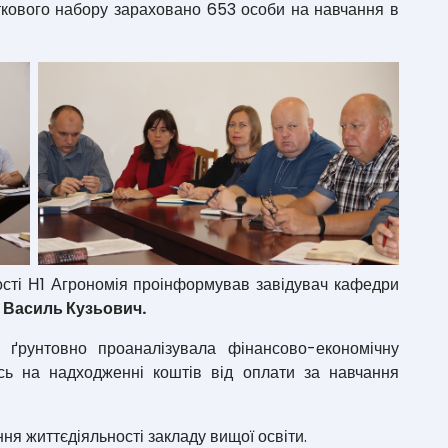
даткового набору зараховано 653 особи на навчання в
ості Н1 Агрономія проінформував завідувач кафедри
а
Василь Кузьович.
ль
ґрунтовно проаналізувала фінансово-економічну
ись на надходженні коштів від оплати за навчання
я життєдіяльності закладу вищої освіти.