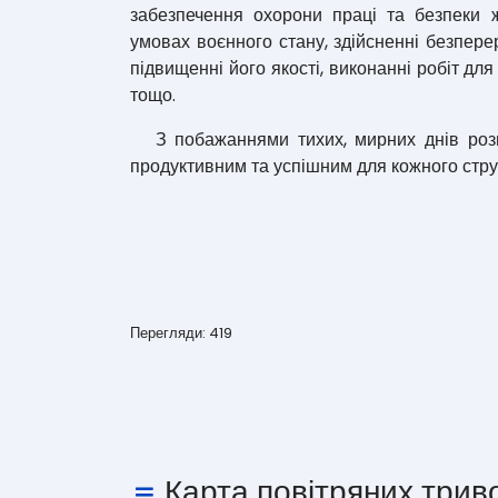
забезпечення охорони праці та безпеки ж
умовах воєнного стану, здійсненні безпере
підвищенні його якості, виконанні робіт дл
тощо.
З побажаннями тихих, мирних днів розп
продуктивним та успішним для кожного струк
Перегляди: 419
Карта повітряних трив