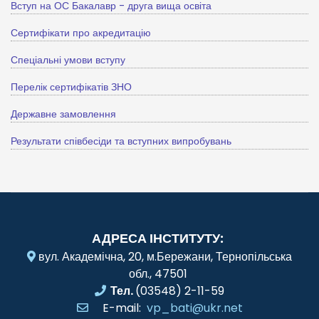
Вступ на ОС Бакалавр - друга вища освіта
Сертифікати про акредитацію
Спеціальні умови вступу
Перелік сертифікатів ЗНО
Державне замовлення
Результати співбесіди та вступних випробувань
АДРЕСА ІНСТИТУТУ:
вул. Академічна, 20, м.Бережани, Тернопільська
обл., 47501
Тел.
(03548) 2-11-59
E-mail:
vp_bati@ukr.net