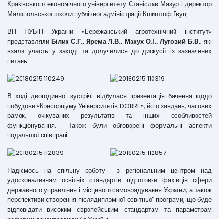
Краківського економічного університету Станіслав Мазур і директор
Малопольської школи публічної адміністрації Кшиштоф Гвуц.
ВП НУБіП України «Бережанський агротехнічний інститут»
представляли
Білик С.Г., Ярема Л.В., Макух О.І., Луговий
Б.В.
, які
взяли участь у заході та долучилися до дискусії із зазначених
питань.
В ході двогодинної зустрічі відбулася презентація бачення щодо
побудови «Консорціуму Університетів DOBRE», його завдань, часових
рамок, очікуваних результатів та інших особливостей
функціонування. Також були обговорені формальні аспекти
подальшої співпраці.
Надіємось на спільну роботу з регіональним центром над
удосконаленням освітніх стандартів підготовки фахівців сфери
державного управління і місцевого самоврядування України, а також
перспективи створення післядипломної освітньої програми, що буде
відповідати високим європейським стандартам та параметрам