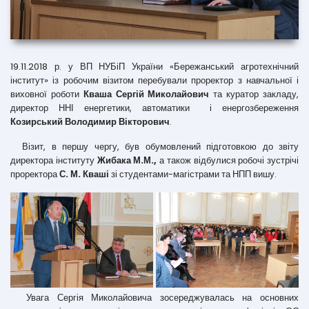
19.11.2018 р. у ВП НУБіП України «Бережанський агротехнічний
інститут» із робочим візитом перебували проректор з навчальної і
виховної роботи
Кваша Сергій Миколайович
та куратор закладу,
директор ННІ енергетики, автоматики і енергозбереження
Козирський Володимир Вікторович
.
Візит, в першу чергу, був обумовлений підготовкою до звіту
директора інституту
Жибака М.М.,
а також відбулися робочі зустрічі
проректора
С. М. Кваші
зі студентами-магістрами та НПП вишу.
Увага Сергія Миколайовича зосереджувалась на основних