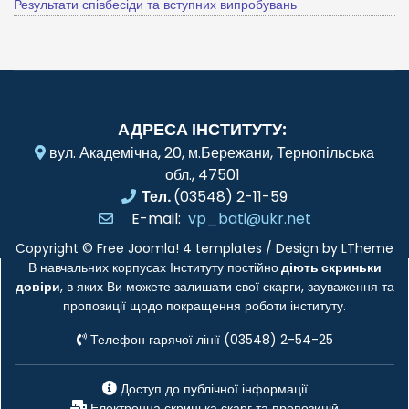
Результати співбесіди та вступних випробувань
АДРЕСА ІНСТИТУТУ:
вул. Академічна, 20, м.Бережани, Тернопільська
обл., 47501
Тел.
(03548) 2-11-59
E-mail:
vp_bati@ukr.net
Copyright ©
Free Joomla! 4 templates
/ Design by
LTheme
В навчальних корпусах Інституту постійно
діють скриньки
довіри
, в яких Ви можете залишати свої скарги, зауваження та
пропозиції щодо покращення роботи інституту.
Телефон гарячої лінії (03548) 2-54-25
Доступ до публічної інформації
Електронна скринька скарг та пропозицій