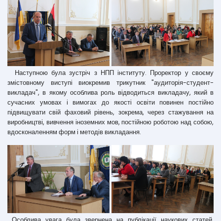
Наступною була зустріч з НПП інституту. Проректор у своєму
змістовному виступі виокремив трикутник "аудиторія-студент-
викладач", в якому особлива роль відводиться викладачу, який в
сучасних умовах і вимогах до якості освіти повинен постійно
підвищувати свій фаховий рівень, зокрема, через стажування на
виробництві, вивчення іноземних мов, постійною роботою над собою,
вдосконаленням форм і методів викладання.
Особлива увага була звернена на публікації наукових статей,