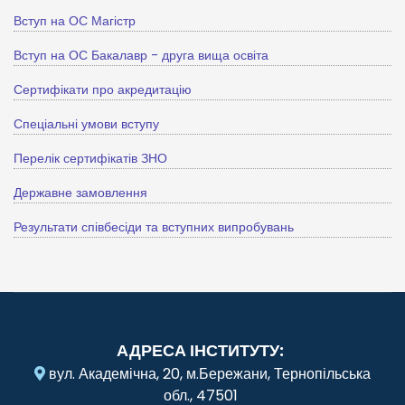
Вступ на ОС Магістр
Вступ на ОС Бакалавр - друга вища освіта
Сертифікати про акредитацію
Спеціальні умови вступу
Перелік сертифікатів ЗНО
Державне замовлення
Результати співбесіди та вступних випробувань
АДРЕСА ІНСТИТУТУ:
вул. Академічна, 20, м.Бережани, Тернопільська
обл., 47501