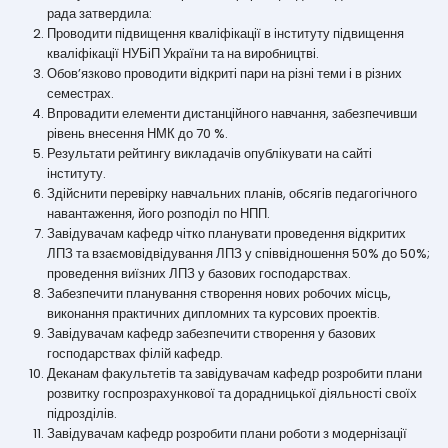
рада затвердила:
Проводити підвищення кваліфікації в інституту підвищення
кваліфікації НУБіП України та на виробництві.
Обов’язково проводити відкриті пари на різні теми і в різних
семестрах.
Впровадити елементи дистанційного навчання, забезпечивши
рівень внесення НМК до 70 %.
Результати рейтингу викладачів опублікувати на сайті
інституту.
Здійснити перевірку навчальних планів, обсягів педагогічного
навантаження, його розподіл по НПП.
Завідувачам кафедр чітко планувати проведення відкритих
ЛПЗ та взаємовідвідування ЛПЗ у співвідношення 50% до 50%;
проведення виїзних ЛПЗ у базових господарствах.
Забезпечити планування створення нових робочих місць,
виконання практичних дипломних та курсових проектів.
Завідувачам кафедр забезпечити створення у базових
господарствах філій кафедр.
Деканам факультетів та завідувачам кафедр розробити плани
розвитку госпрозрахункової та дорадницької діяльності своїх
підрозділів.
Завідувачам кафедр розробити плани роботи з модернізації