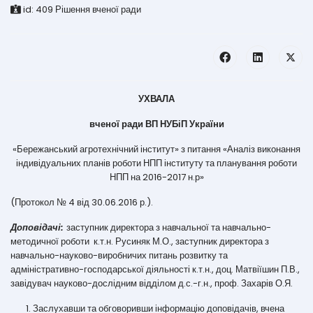
id:
409
Рішення вченої ради
УХВАЛА
вченої ради ВП НУБіП України
«Бережанський агротехнічний інститут» з питання «Аналіз виконання
індивідуальних планів роботи НПП інституту та планування роботи
НПП на 2016-2017 н.р»
(Протокол № 4 від 30.06.2016 р.).
Доповідачі:
заступник директора з навчальної та навчально-
методичної роботи к.т.н. Русиняк М.О., заступник директора з
навчально-науково-виробничих питань розвитку та
адміністративно-господарської діяльності к.т.н., доц. Матвіїшин П.В.,
завідувач науково-дослідним відділом д.с.-г.н., проф. Захарів О.Я.
Заслухавши та обговоривши інформацію доповідачів, вчена