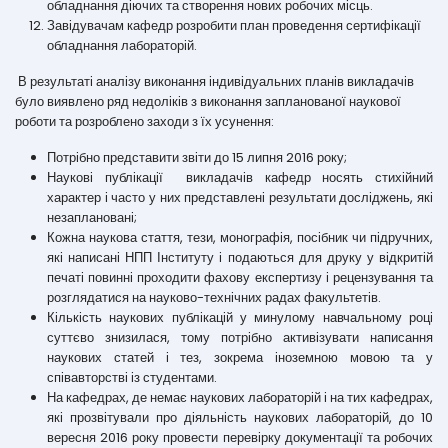
обладнання діючих та створення нових робочих місць.
Завідувачам кафедр розробити план проведення сертифікації
обладнання лабораторій.
В результаті аналізу виконання індивідуальних планів викладачів
було виявлено ряд недоліків з виконання запланованої наукової
роботи та розроблено заходи з їх усунення:
Потрібно представити звіти до 15 липня 2016 року;
Наукові публікації викладачів кафедр носять стихійний
характер і часто у них представлені результати досліджень, які
незаплановані;
Кожна наукова стаття, тези, монографія, посібник чи підручних,
які написані НПП Інституту і подаються для друку у відкритій
печаті повинні проходити фахову експертизу і рецензування та
розглядатися на науково-технічних радах факультетів.
Кількість наукових публікацій у минулому навчальному році
суттєво знизилася, тому потрібно активізувати написання
наукових статей і тез, зокрема іноземною мовою та у
співавторстві із студентами.
На кафедрах, де немає наукових лабораторій і на тих кафедрах,
які прозвітували про діяльність наукових лабораторій, до 10
вересня 2016 року провести перевірку документації та робочих