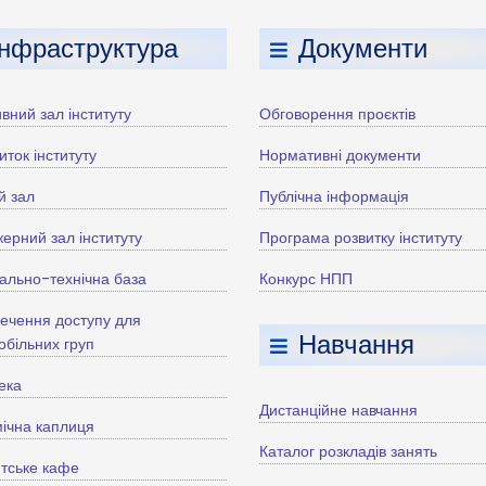
Інфраструктура
Документи
вний зал інституту
Обговорення проєктів
иток інституту
Нормативні документи
й зал
Публічна інформація
ерний зал інституту
Програма розвитку інституту
ально-технічна база
Конкурс НПП
ечення доступу для
Навчання
більних груп
тека
Дистанційне навчання
ічна каплиця
Каталог розкладів занять
тське кафе