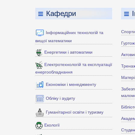
Кафедри
Спорти
Інформаційних технологій та
вищої математики
Гуртож
Енергетики і автоматики
Актови
Електротехнологій та експлуатації
Тренаж
енергообладнання
Матері
Економіки і менеджменту
Забезп
маломо
Обліку і аудиту
Бібліо
Гуманітарної освіти і туризму
Академ
Екології
Студен