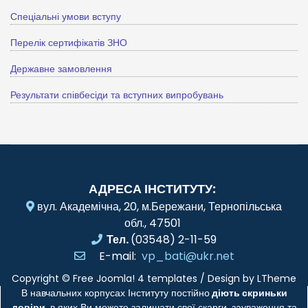
Спеціальні умови вступу
Перелік сертифікатів ЗНО
Державне замовлення
Результати співбесіди та вступних випробувань
АДРЕСА ІНСТИТУТУ:
вул. Академічна, 20, м.Бережани, Тернопільська
обл., 47501
Тел.
(03548) 2-11-59
E-mail:
vp_bati@ukr.net
Copyright ©
Free Joomla! 4 templates
/ Design by
LTheme
В навчальних корпусах Інституту постійно
діють скриньки
довіри
, в яких Ви можете залишати свої скарги, зауваження та