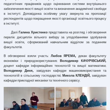
педагогічних працівників щодо оцінювання системи внутрішнього
забезпечення якості вищої освіти та визначення академічної свободи
в інституті. Доповідачка особливу увагу звернула на пропозиції
респондентів щодо покращення якості організації освітнього процесу
в інституті.
Далі
Галина Христенко
представила на розгляд і обговорення
перелік дисциплін вільного вибору за уподобаннями здобувачів
вищої освіти, сформований навчальним відділом за поданням
факультетів.
В обговоренні взяли участь:
Любов ЯРЕМА,
декан факультету
економіки і природокористування;
Володимир КАЧУРІВСЬКИЙ,
доцент кафедри інформаційних технологій та вищої математики;
Володимир Диня,
завідувач кафедри машиновикористання та
технологій в сільському господарстві;
Микола КЛЕНДІЙ,
завідувач
кафедри прикладної механіки та технічного сервісу.