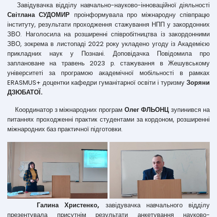
Завідувачка відділу навчально-науково-інноваційної діяльності
Світлана СУДОМИР
проінформувала про міжнародну співпрацю
інституту, результати проходження стажування НПП у закордонних
ЗВО. Наголосила на розширенні співробітництва із закордонними
ЗВО, зокрема в листопаді 2022 року укладено угоду із Академією
прикладних наук у Познані. Доповідачка Повідомила про
заплановане на травень 2023 р. стажування в Жешувському
університеті за програмою академічної мобільності в рамках
ERASMUS+ доцентки кафедри гуманітарної освіти і туризму
Зоряни
ДЗЮБАТОЇ.
Координатор з міжнародних програм
Олег ФЛЬОНЦ
зупинився на
питаннях проходженні практик студентами за кордоном, розширенні
міжнародних баз практичної підготовки.
Галина Христенко,
завідувачка навчального відділу
презентувала присутнім результати анкетування науково-