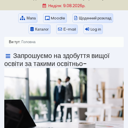
Неділя: 9.08.2026р.
Мапа
Moodle
Щоденний розклад
Каталог
Е-mail
Log in
Ви тут:
Головна
Запрошуємо на здобуття вищої
освіти за такими освітньо-
професійними програмами