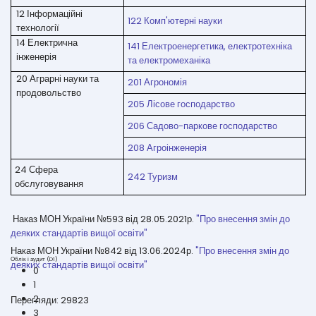
12 Інформаційні
122 Комп'ютерні науки
технології
14 Електрична
141 Електроенергетика, електротехніка
інженерія
та електромеханіка
20 Аграрні науки та
201 Агрономія
продовольство
205 Лісове господарство
0
206 Садово-паркове господарство
1
2
208 Агроінженерія
3
24 Сфера
4
242 Туризм
обслуговування
5
6
7
Наказ МОН України №593 від 28.05.2021р.
"Про внесення змін до
8
деяких стандартів вищої освіти"
9
Наказ МОН України №842 від 13.06.2024р.
"Про внесення змін до
10
деяких стандартів вищої освіти"
Перегляди: 29823