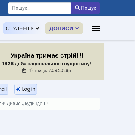
Пошук
Пошук
СТУДЕНТУ
ДОПИСИ
Україна тримає стрій!!!
1626 доба національного супротиву!
П'ятниця: 7.08.2026р.
ail
Log in
и! Дивись, куди ідеш!