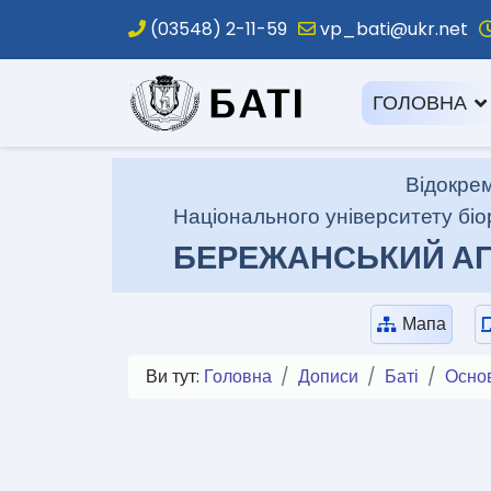
(03548) 2-11-59
vp_bati@ukr.net
.
ГОЛОВНА
Відокрем
Національного університету біо
БЕРЕЖАНСЬКИЙ АГ
Мапа
Ви тут:
Головна
Дописи
Баті
Осно