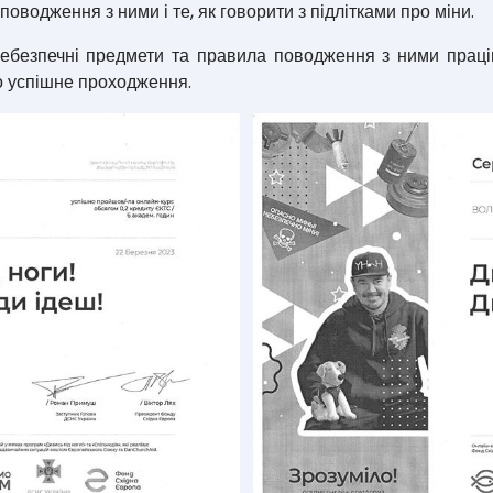
водження з ними і те, як говорити з підлітками про міни.
езпечні предмети та правила поводження з ними праців
о успішне проходження.