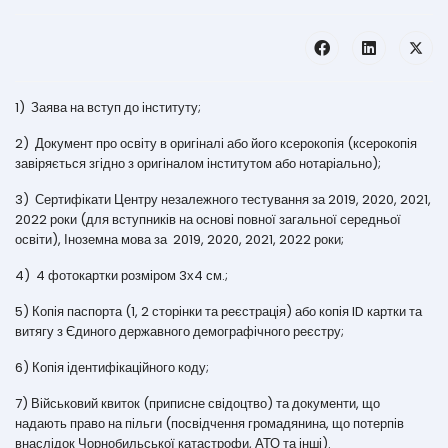
1) Заява на вступ до інституту;
2) Документ про освіту в оригіналі або його ксерокопія (ксерокопія
завіряється згідно з оригіналом інститутом або нотаріально);
3) Сертифікати Центру незалежного тестування за 2019, 2020, 2021,
2022 роки (для вступників на основі повної загальної середньої
освіти), Іноземна мова за 2019, 2020, 2021, 2022 роки;
4) 4 фотокартки розміром 3х4 см.;
5) Копія паспорта (1, 2 сторінки та реєстрація) або копія ID картки та
витягу з Єдиного державного демографічного реєстру;
6) Копія ідентифікаційного коду;
7) Військовий квиток (приписне свідоцтво) та документи, що
надають право на пільги (посвідчення громадянина, що потерпів
внаслідок Чорнобильської катастрофи, АТО та інші).