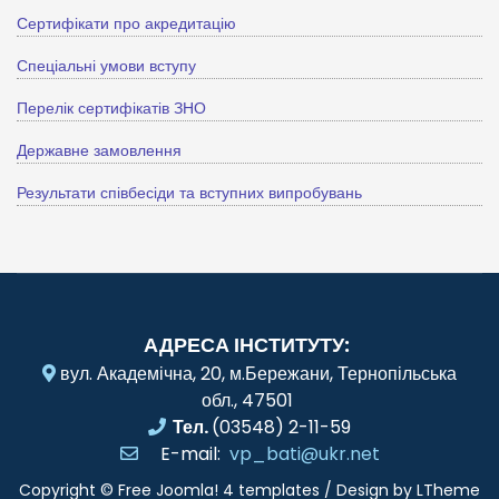
Сертифікати про акредитацію
Спеціальні умови вступу
Перелік сертифікатів ЗНО
Державне замовлення
Результати співбесіди та вступних випробувань
АДРЕСА ІНСТИТУТУ:
вул. Академічна, 20, м.Бережани, Тернопільська
обл., 47501
Тел.
(03548) 2-11-59
E-mail:
vp_bati@ukr.net
Copyright ©
Free Joomla! 4 templates
/ Design by
LTheme