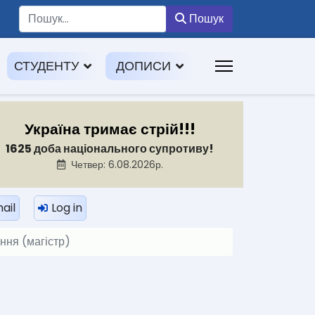
Пошук
Пошук
СТУДЕНТУ
ДОПИСИ
Україна тримає стрій!!!
1625 доба національного супротиву!
Четвер: 6.08.2026р.
ail
Log in
ння (магістр)