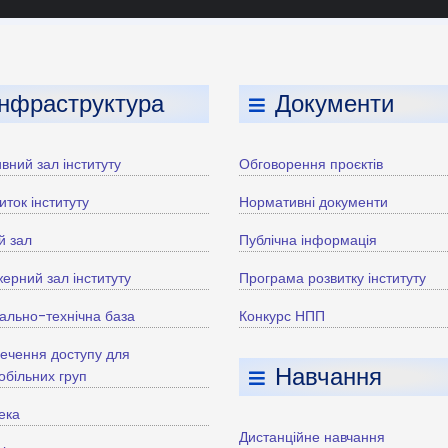
Інфраструктура
Документи
вний зал інституту
Обговорення проєктів
иток інституту
Нормативні документи
й зал
Публічна інформація
ерний зал інституту
Програма розвитку інституту
ально-технічна база
Конкурс НПП
ечення доступу для
Навчання
більних груп
тека
Дистанційне навчання