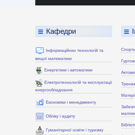
Кафедри
Спорти
Інформаційних технологій та
вищої математики
Гуртож
Енергетики і автоматики
Актови
Електротехнологій та експлуатації
Тренаж
енергообладнання
Матері
Економіки і менеджменту
Забезп
маломо
Обліку і аудиту
Бібліо
Гуманітарної освіти і туризму