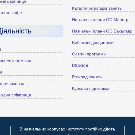
ічна каплиця
Каталог розкладів занять
тське кафе
Навчальні плани ОС Магістр
Діяльність
Навчальні плани ОС Бакалавр
Вибіркові дисципліни
я
Освітні програми
ово-економічна
DSpace
ва
Розклад занять
рно-виховна
Курсова підготовка
одна співпраця
В навчальних корпусах Інституту постійно
діють