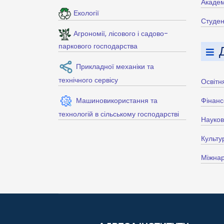
Академ
Екології
Студен
Агрономії, лісового і садово-
паркового господарства
Прикладної механіки та
технічного сервісу
Освітн
Машиновикористання та
Фінанс
технологій в сільському господарстві
Науко
Культу
Міжнар