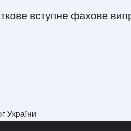
аткове вступне фахове вип
ог України