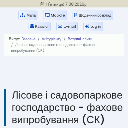
П'ятниця: 7.08.2026р.
Мапа
Moodle
Щоденний розклад
Каталог
Е-mail
Log in
Ви тут:
Головна
Абітурієнту
Вступні іспити
Лісове і садовопаркове господарство - фахове
випробування (СК)
Лісове і садовопаркове
господарство - фахове
випробування (СК)