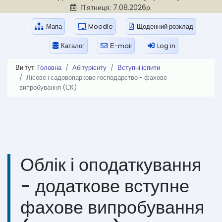
П'ятниця: 7.08.2026р.
Мапа
Moodle
Щоденний розклад
Каталог
Е-mail
Log in
Ви тут:
Головна
Абітурієнту
Вступні іспити
Лісове і садовопаркове господарство - фахове
випробування (СК)
Облік і оподаткування
- додаткове вступне
фахове випробування