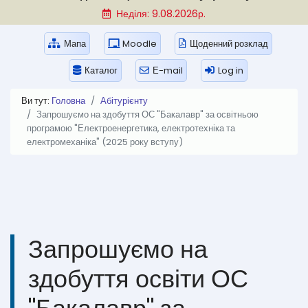
Неділя: 9.08.2026р.
Мапа
Moodle
Щоденний розклад
Каталог
Е-mail
Log in
Ви тут:
Головна
Абітурієнту
Запрошуємо на здобуття ОС "Бакалавр" за освітньою
програмою "Електроенергетика, електротехніка та
електромеханіка" (2025 року вступу)
Запрошуємо на
здобуття освіти ОС