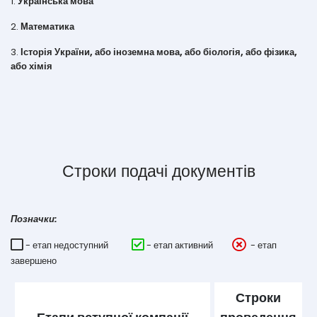
1.
Українська мова
2.
Математика
3.
Історія України, або і
ноземна мова, або біологія, або фізика,
або хімія
Строки подачі документів
Позначки:
- етап недоступний
- етап активний
- етап
завершено
Строки