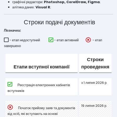
графічні редактори:
Photoshop, CorelDraw, Figma
;
алітика даних:
Visual R
;
Строки подачі документів
Позначки:
- етап недоступний
- етап активний
- етап
завершено
Строки
Етапи вступної компанії
проведення
з 1 липня 2026 р.
Реєстрація електронних кабінетів
вступників
19 липня 2026 р.
Початок прийому заяв та документів
від осіб, які вступають на основі