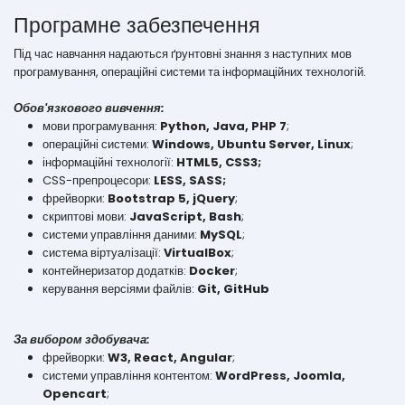
Програмне забезпечення
Під час навчання надаються ґрунтовні знання з наступних мов
програмування, операційні системи та інформаційних технологій.
Обов'язкового вивчення:
мови програмування:
Python, Java, PHP 7
;
операційні системи:
Windows, Ubuntu Server, Linux
;
інформаційні технології:
HTML5, CSS3;
CSS-препроцесори:
LESS, SASS;
фрейворки:
Bootstrap 5, jQuery
;
скриптові мови:
JavaScript, Bash
;
системи управління даними:
MySQL
;
система віртуалізації:
VirtualBox
;
контейнеризатор додатків:
Docker
;
керування версіями файлів:
Git, GitHub
За вибором здобувача:
фрейворки:
W3, React, Angular
;
системи управління контентом:
WordPress, Joomla,
Opencart
;