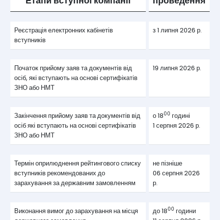
Етапи вступної компанії
проведення
Реєстрація електронних кабінетів
з 1 липня 2026 р.
вступників
Початок прийому заяв та документів від
19 липня 2026 р.
осіб, які вступають на основі сертифікатів
ЗНО або НМТ
00
Закінчення прийому заяв та документів від
о 18
годині
осіб які вступають на основі сертифікатів
1 серпня 2026 р.
ЗНО або НМТ
Термін оприлюднення рейтингового списку
не пізніше
вступників рекомендованих до
06 серпня 2026
зарахування за державним замовленням
р.
00
Виконання вимог до зарахування на місця
до 18
години