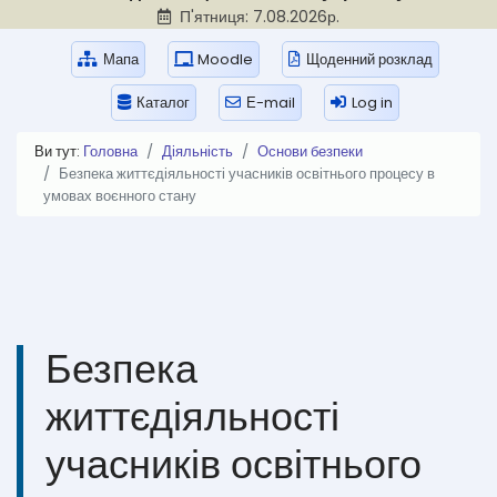
П'ятниця: 7.08.2026р.
Мапа
Moodle
Щоденний розклад
Каталог
Е-mail
Log in
Ви тут:
Головна
Діяльність
Основи безпеки
Безпека життєдіяльності учасників освітнього процесу в
умовах воєнного стану
Безпека
життєдіяльності
учасників освітнього