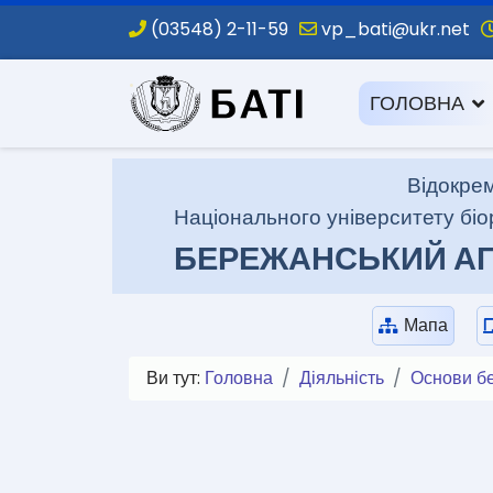
(03548) 2-11-59
vp_bati@ukr.net
.
ГОЛОВНА
Відокрем
Національного університету біо
БЕРЕЖАНСЬКИЙ АГ
Мапа
Ви тут:
Головна
Діяльність
Основи б