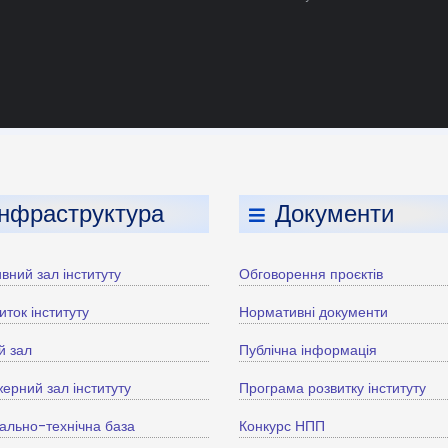
Інфраструктура
Документи
вний зал інституту
Обговорення проєктів
иток інституту
Нормативні документи
й зал
Публічна інформація
ерний зал інституту
Програма розвитку інституту
ально-технічна база
Конкурс НПП