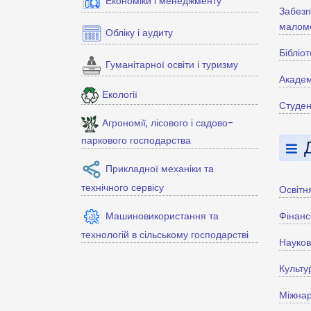
Економіки і менеджменту
Забезп
маломо
Обліку і аудиту
Бібліо
Гуманітарної освіти і туризму
Академ
Екології
Студен
Агрономії, лісового і садово-
паркового господарства
Прикладної механіки та
технічного сервісу
Освітн
Машиновикористання та
Фінанс
технологій в сільському господарстві
Науко
Культу
Міжнар