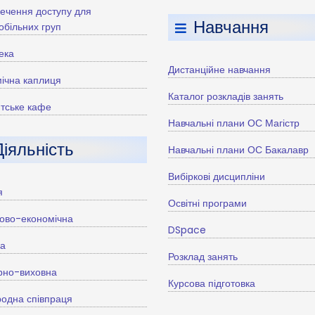
ечення доступу для
Навчання
більних груп
тека
Дистанційне навчання
ічна каплиця
Каталог розкладів занять
тське кафе
Навчальні плани ОС Магістр
Діяльність
Навчальні плани ОС Бакалавр
Вибіркові дисципліни
я
Освітні програми
ово-економічна
DSpace
ва
Розклад занять
рно-виховна
Курсова підготовка
одна співпраця