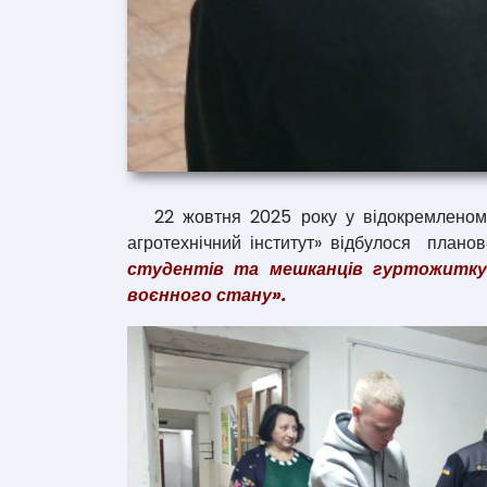
22 жовтня 2025 року у відокремленому п
агротехнічний інститут» відбулося планов
студентів та мешканців гуртожитку 
воєнного стану».