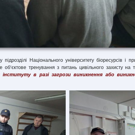
ідрозділі Національного університету біоресурсів і пр
е об’єктове тренування з питань цивільного захисту на 
інституту в разі загрози виникнення або виникн