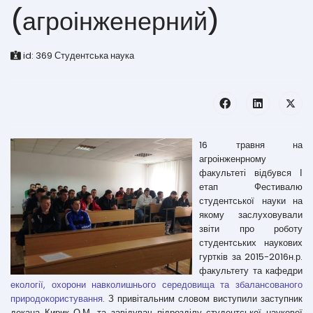
(агроінженерний)
id:
369
Студентська наука
16 травня на
агроінженрному
факультеті відбувся І
етап Фестивалю
студентської науки на
якому заслуховували
звіти про роботу
студентських наукових
гуртків за 2015-2016н.р.
факультету та кафедри
екології, охорони навколишнього середовища
та збалансованого
природокористування
. З привітальним словом виступили заступник
декана Кирик О.М. та завідувач підрозділу студентської наукової