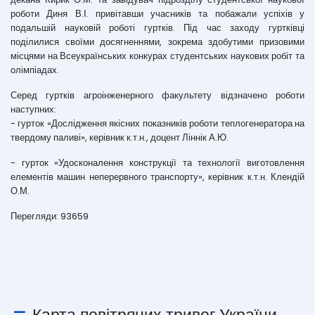
роботи Диня В.І. привітавши учасників та побажали успіхів у
подальшій науковій роботі гуртків. Під час заходу гуртківці
поділилися своїми досягненнями, зокрема здобутими призовими
місцями на Всеукраїнських конкурах студентських наукових робіт та
олімпіадах.
Серед гуртків агроінженерного факультету відзначено роботи
наступних:
- гурток «Дослідження якісних показників роботи теплогенератора на
твердому паливі», керівник к.т.н., доцент Ліннік А.Ю.
- гурток «Удосконалення конструкції та технології виготовлення
елементів машин неперервного транспорту», керівник к.т.н. Клендій
О.М.
Перегляди: 93659
Карта повітряних тривог України