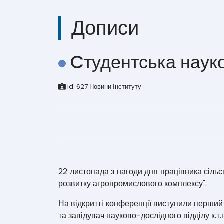
Дописи
Cтудентська наук
id:
627
Новини Інституту
22 листопада з нагоди дня працівника сільс
розвитку агропромислового комплексу".
На відкритті конференції виступили перший
та завідувач науково-дослідного відділу к.т