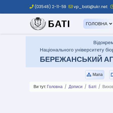
(03548) 2-11-59
vp_bati@ukr.net
.
ГОЛОВНА
Відокрем
Національного університету біо
БЕРЕЖАНСЬКИЙ АГ
Мапа
Ви тут:
Головна
Дописи
Баті
Вихо