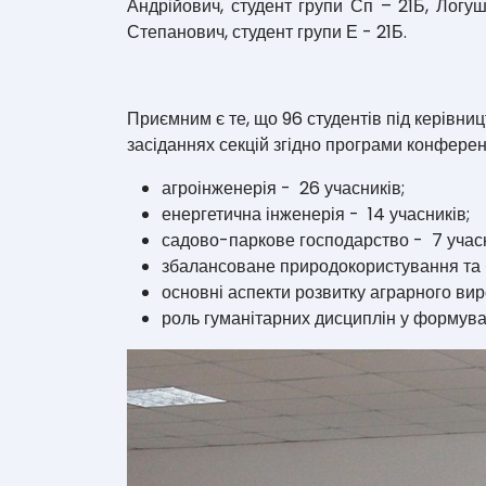
Андрійович, студент групи Сп – 21Б, Логу
Степанович, студент групи Е - 21Б.
Приємним є те, що 96 студентів під керівни
засіданнях секцій згідно програми конференц
агроінженерія - 26 учасників;
енергетична інженерія - 14 учасників;
садово-паркове господарство - 7 учасн
збалансоване природокористування та бі
основні аспекти розвитку аграрного виро
роль гуманітарних дисциплін у формуван