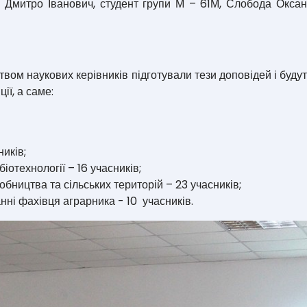
ш Дмитро Іванович, студент групи М – 61М, Слобода Оксан
цтвом наукових керівників підготували тези доповідей і буду
ії, а саме:
иків;
отехнології – 16 учасників;
бництва та сільських територій – 23 учасників;
ні фахівця аграрника - 10 учасників.