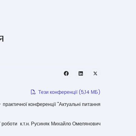
я
Тези конференції (5,14 МБ)
- практичної конференції "Актуальні питання
ї роботи к.т.н. Русиняк Михайло Омелянович