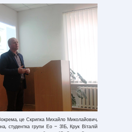
. Зокрема, це Скрипка Михайло Миколайович,
а, студентка групи Ео – 31Б, Крук Віталій