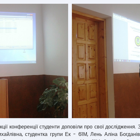
екції конференції студенти доповіли про свої дослідження
хайлівна, студентка групи Ек - 61М, Лень Аліна Богданівн