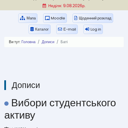
Неділя: 9.08.2026р.
Мапа
Moodle
Щоденний розклад
Каталог
Е-mail
Log in
Ви тут:
Головна
Дописи
Баті
Дописи
Вибори студентського
активу