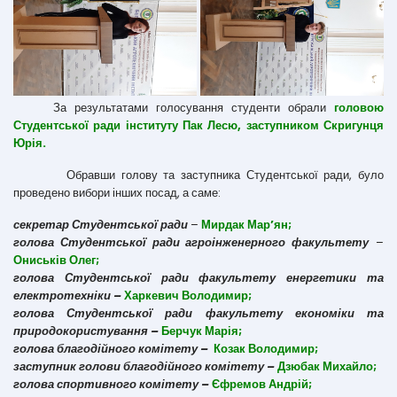
За результатами голосування студенти обрали
головою
Студентської ради інституту Пак Лесю,
заступником Скригунця
Юрія.
Обравши голову та заступника Студентської ради, було
проведено вибори інших посад, а саме:
секретар Студентської ради
–
Мирдак Мар’ян;
голова Студентської ради агроінженерного факультету
–
Ониськів Олег;
голова Студентської ради факультету енергетики та
електротехніки –
Харкевич Володимир;
голова Студентської ради факультету економіки та
природокористування –
Берчук Марія;
голова благодійного комітету –
Козак Володимир;
заступник голови благодійного комітету –
Дзюбак Михайло;
голова спортивного комітету –
Єфремов Андрій;