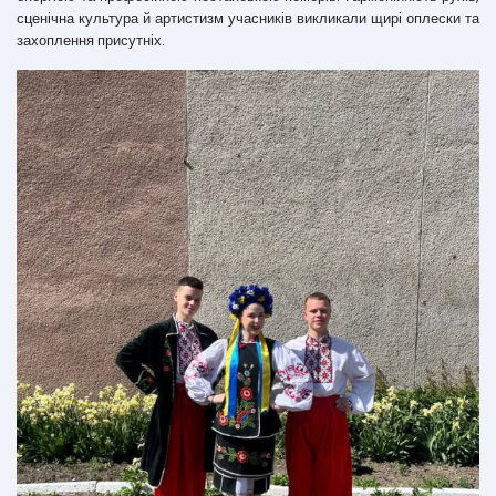
сценічна культура й артистизм учасників викликали щирі оплески та
захоплення присутніх.