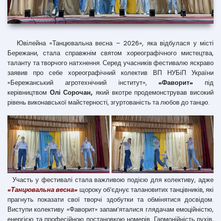
Ювілейна «Танцювальна весна – 2026», яка відбулася у місті
Бережани, стала справжнім святом хореографічного мистецтва,
таланту та творчого натхнення. Серед учасників фестивалю яскраво
заявив про себе хореографічний колектив ВП НУБіП України
«Бережанський агротехнічний інститут»,
«Фаворит»
під
керівництвом
Олі Сорочан,
який вкотре продемонстрував високий
рівень виконавської майстерності, згуртованість та любов до танцю.
Участь у фестивалі стала важливою подією для колективу, адже
«Танцювальна весна»
щороку об’єднує талановитих танцівників, які
прагнуть показати свої творчі здобутки та обмінятися досвідом.
Виступи колективу «Фаворит» запам’яталися глядачам емоційністю,
енергією та професійною постановкою номерів. Гармонійність рухів,