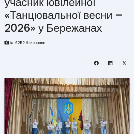
учасник ювілейної
«Танцювальної весни –
2026» у Бережанах
id:
6252
Виховання