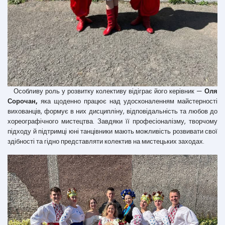
Особливу роль у розвитку колективу відіграє його керівник —
Оля
Сорочан,
яка щоденно працює над удосконаленням майстерності
вихованців, формує в них дисципліну, відповідальність та любов до
хореографічного мистецтва. Завдяки її професіоналізму, творчому
підходу й підтримці юні танцівники мають можливість розвивати свої
здібності та гідно представляти колектив на мистецьких заходах.