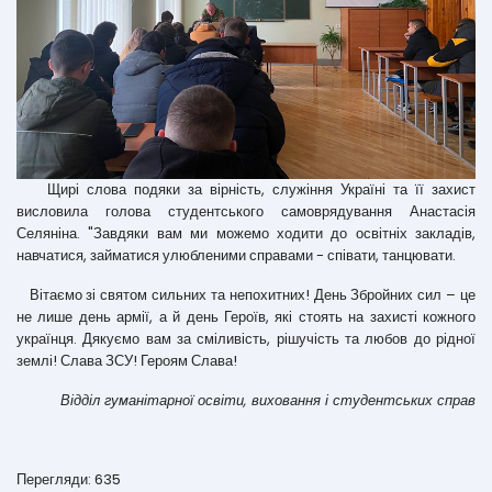
Щирі слова подяки за вірність, служіння Україні та її захист
висловила голова студентського самоврядування Анастасія
Селяніна. "Завдяки вам ми можемо ходити до освітніх закладів,
навчатися, займатися улюбленими справами - співати, танцювати.
Вітаємо зі святом сильних та непохитних! День Збройних сил – це
не лише день армії, а й день Героїв, які стоять на захисті кожного
українця. Дякуємо
вам за сміливість, рішучість та любов до рідної
землі! Слава ЗСУ! Героям Слава!
Відділ гуманітарної освіти, виховання і студентських справ
Перегляди: 635