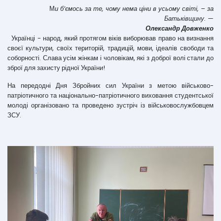
М
и б’ємось за те, чому нема ціни в усьому світі, – за
Батьківщину. —
Олександр Довженко
Українці - народ, який протягом віків виборював право на визнання
своєї культури, своїх територій, традицій, мови, ідеалів свободи та
соборності. Слава усім жінкам і чоловікам, які з доброї волі стали до
зброї для захисту рідної України!
На передодні Дня Збройних сил України з метою військово-
патріотичного та національно-патріотичного виховання студентської
молоді організовано та проведено зустріч із військовослужбовцем
ЗСУ.