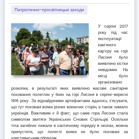
Патріотично-просвітницькі заходи
У серпні 2017
року під час
експлуатації
кам’яного
кар’єру на горі
Лисоня було
виявлено кістки
невідомих. На
місці було
організовано
розкопки, в результаті яких виявлено масове санітарне
поховання полеглих у боях на горі Лисоня в серпні-вересні
1916 року. За віднайденими артефактами вдалось з’ясувати,
що тут поховані вояки різних воюючих сторін, а також чимало
українців. Важливим є й факт, що саме гора Лисоня стала
символом звитяги Українських Січових Стрільців. Оскільки
тіла загиблих лежали в хаотичному порядку в окопах, можна
припустити, що полеглі вояки не були поховані за
християнським обрядом.