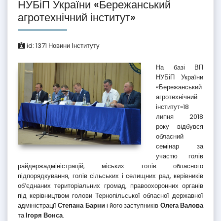
НУБіП України «Бережанський
агротехнічний інститут»
id:
1371
Новини Інституту
На базі ВП
НУБіП України
«Бережанський
агротехнічний
інститут»18
липня 2018
року відбувся
обласний
семінар за
участю голів
райдержадміністрацій, міських голів обласного
підпорядкування, голів сільських і селищних рад, керівників
об’єднаних територіальних громад, правоохоронних органів
під керівництвом голови Тернопільської обласної державної
адміністрації
Степана Барни
і його заступників
Олега Валова
та
Ігоря Вонса
.