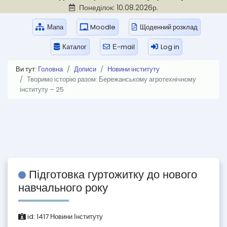
Понеділок: 10.08.2026р.
Мапа
Moodle
Щоденний розклад
Каталог
Е-mail
Log in
Ви тут:
Головна
Дописи
Новини інституту
Творимо історію разом: Бережанському агротехнічному
інституту – 25
Підготовка гуртожитку до нового
навчального року
id:
1417
Новини Інституту