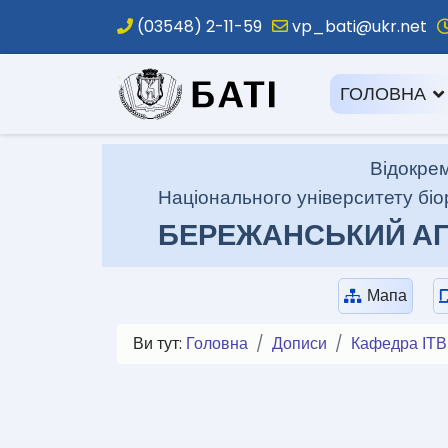
(03548) 2-11-59
vp_bati@ukr.net
.
ГОЛОВНА
Відокрем
Національного університету біо
БЕРЕЖАНСЬКИЙ АГ
Мапа
Ви тут:
Головна
Дописи
Кафедра ІТ