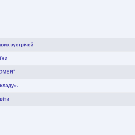
авих зустрічей
аїни
ЛОМЕЯ"
кладу».
віти