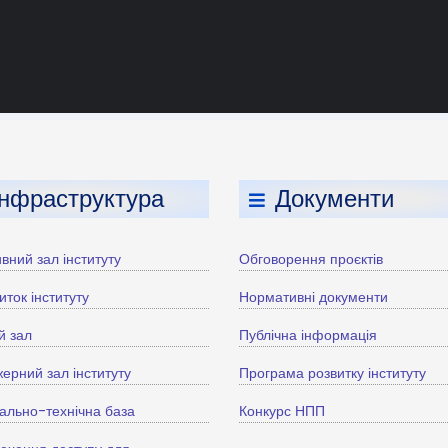
Інфраструктура
Документи
вний зал інституту
Обговорення проєктів
иток інституту
Нормативні документи
й зал
Публічна інформація
ерний зал інституту
Програма розвитку інституту
ально-технічна база
Конкурс НПП