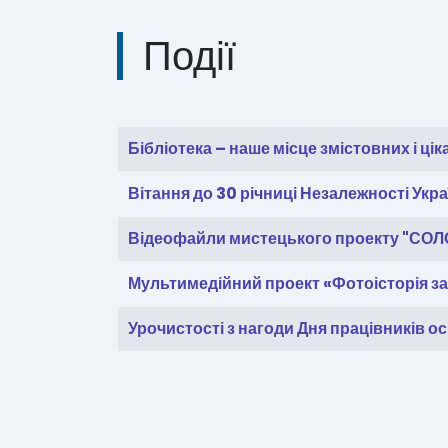
Події
Таблиця статей
Заголовок
Дата створення
Бібліотека – наше місце змістовних і цік
Вітання до 30 річниці Незалежності Укр
Відеофайли мистецького проекту "СО
Мультимедійний проект «Фотоісторія за
Урочистості з нагоди Дня працівників ос