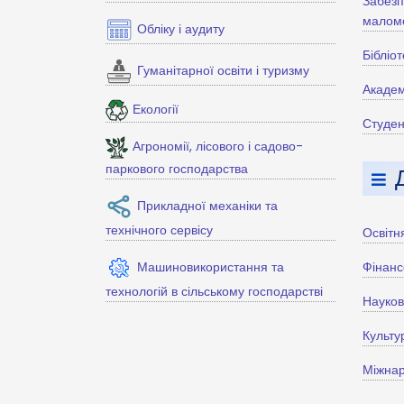
Забезп
маломо
Обліку і аудиту
Бібліо
Гуманітарної освіти і туризму
Академ
Екології
Студен
Агрономії, лісового і садово-
паркового господарства
Прикладної механіки та
технічного сервісу
Освітн
Машиновикористання та
Фінанс
технологій в сільському господарстві
Науко
Культу
Міжнар