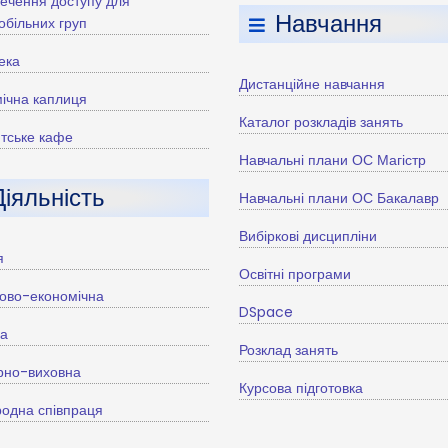
ечення доступу для
Навчання
більних груп
тека
Дистанційне навчання
ічна каплиця
Каталог розкладів занять
тське кафе
Навчальні плани ОС Магістр
Діяльність
Навчальні плани ОС Бакалавр
Вибіркові дисципліни
я
Освітні програми
ово-економічна
DSpace
ва
Розклад занять
рно-виховна
Курсова підготовка
одна співпраця