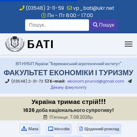
(03548) 2-11-59
vp_bati@ukr.net
Пн - Пт 8:00 - 17:00
Пошук
Пошук
.
ВП НУБіП України "Бережанський агротехнічний інститут"
ФАКУЛЬТЕТ ЕКОНОМІКИ І ТУРИЗМУ
(03548) 2-31-73
E-mail:
ekonom.prurod@gmail.com
Декану факультету
Україна тримає стрій!!!
1626 доба національного супротиву!
П'ятниця: 7.08.2026р.
Мапа
Moodle
Щоденний розклад