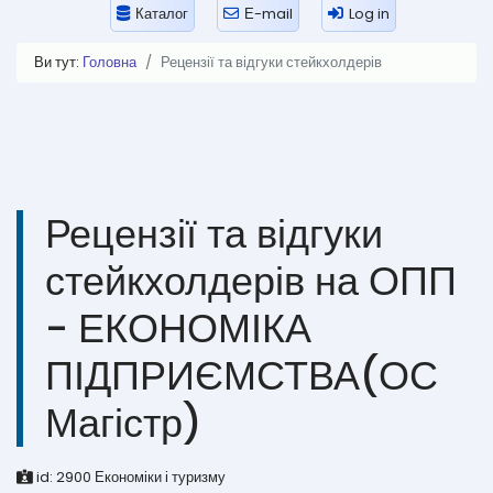
Каталог
Е-mail
Log in
Ви тут:
Головна
Рецензії та відгуки стейкхолдерів
Рецензії та відгуки
стейкхолдерів на ОПП
- ЕКОНОМІКА
ПІДПРИЄМСТВА(ОС
Магістр)
id:
2900
Економіки і туризму