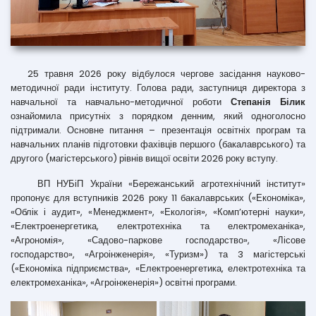
25 травня 2026 року відбулося чергове засідання науково-
методичної ради інституту. Голова ради, заступниця директора з
навчальної та навчально-методичної роботи
Степанія Білик
ознайомила присутніх з порядком денним, який одноголосно
підтримали. Основне питання – презентація освітніх програм та
навчальних планів підготовки фахівців першого (бакалаврського) та
другого (магістерського) рівнів вищої освіти 2026 року вступу.
ВП НУБіП України «Бережанський агротехнічний інститут»
пропонує для вступників 2026 року 11 бакалаврських («Економіка»,
«Облік і аудит», «Менеджмент», «Екологія», «Комп’ютерні науки»,
«Електроенергетика, електротехніка та електромеханіка»,
«Агрономія», «Садово-паркове господарство», «Лісове
господарство», «Агроінженерія», «Туризм») та 3 магістерські
(«Економіка підприємства», «Електроенергетика, електротехніка та
електромеханіка», «Агроінженерія») освітні програми.