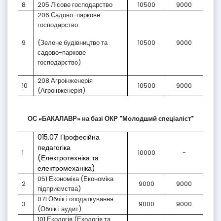
8
205 Лісове господарство
10500
9000
206 Садово-паркове
господарство
9
(Зелене будівництво та
10500
9000
садово-паркове
господарство)
208 Агроінженерія
10
10500
9000
(Агроінженерія)
ОС «БАКАЛАВР» на базі ОКР "Молодший спеціаліст"
015.07 Професійна
педагогіка
1
10000
-
(Електротехніка та
електромеханіка)
051 Економіка (Економіка
2
9000
9000
підприємства)
071 Облік і оподаткування
3
9000
9000
(Облік і аудит)
101 Екологія (Екологія та