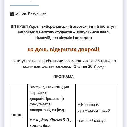
id:
1215
Вступнику
ВП НУБіП України «Бережанський агротехнічний інститут»
запрошує майбутніх студентів – випускників шкіл,
гімназій, технікумів і коледжів
на День відкритих дверей!
Інститут гостинно прийматиме всіх бажаючих ознайомитись з
нашим навчальним закладом 12 квітня 2018 року.
ПРОГРАМА
Зустріч учасників «Дня
відкритих
дверей».Презентація
факультетів,
м.Бережани,
лабораторій, кафедр.
вул.Академічна,20
10:00
к.е.н., доц. Ярема Л.В.,
головний корпус
к.т.н., доц.