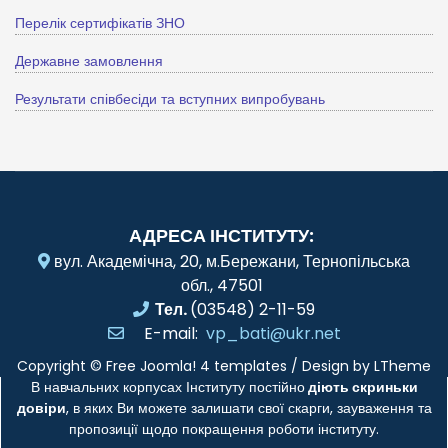
Перелік сертифікатів ЗНО
Державне замовлення
Результати співбесіди та вступних випробувань
АДРЕСА ІНСТИТУТУ:
вул. Академічна, 20, м.Бережани, Тернопільська
обл., 47501
Тел.
(03548) 2-11-59
E-mail:
vp_bati@ukr.net
Copyright ©
Free Joomla! 4 templates
/ Design by
LTheme
В навчальних корпусах Інституту постійно
діють скриньки
довіри
, в яких Ви можете залишати свої скарги, зауваження та
пропозиції щодо покращення роботи інституту.