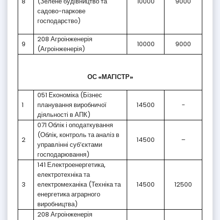
8
(Зелене будівництво та
10000
9000
садово-паркове
господарство)
208 Агроінженерія
9
10000
9000
(Агроінженерія)
ОС «МАГІСТР»
051 Економіка (Бізнес
1
планування виробничої
14500
-
діяльності в АПК)
071 Облік і оподаткування
(Облік, контроль та аналіз в
2
14500
–
управлінні суб’єктами
господарювання)
141 Електроенергетика,
електротехніка та
3
електромеханіка (Техніка та
14500
12500
енергетика аграрного
виробництва)
208 Агроінженерія