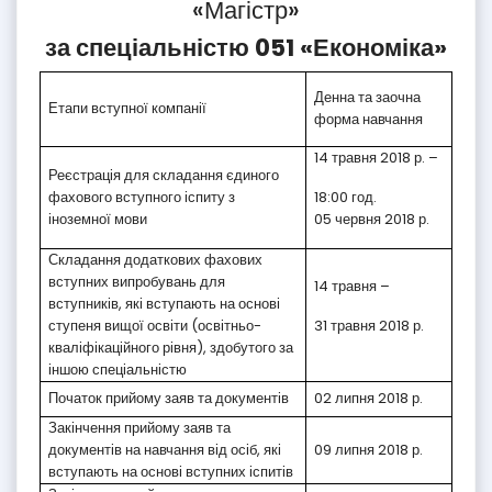
«Магістр»
за спеціальністю 051 «Економіка»
Денна та заочна
Етапи вступної компанії
форма навчання
14 травня 2018 р. –
Реєстрація для складання єдиного
фахового вступного іспиту з
18:00 год.
іноземної мови
05 червня 2018 р.
Складання додаткових фахових
вступних випробувань для
14 травня –
вступників, які вступають на основі
ступеня вищої освіти (освітньо-
31 травня 2018 р.
кваліфікаційного рівня), здобутого за
іншою спеціальністю
Початок прийому заяв та документів
02 липня 2018 р.
Закінчення прийому заяв та
документів на навчання від осіб, які
09 липня 2018 р.
вступають на основі вступних іспитів