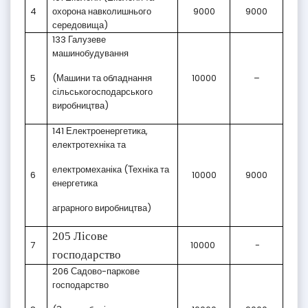
4
охорона навколишнього
9000
9000
середовища)
133 Галузеве
машинобудування
5
(Машини та обладнання
10000
–
сільськогосподарського
виробництва)
141 Електроенергетика,
електротехніка та
електромеханіка (Техніка та
6
10000
9000
енергетика
аграрного виробництва)
205 Лісове
7
10000
-
господарство
206 Садово-паркове
господарство