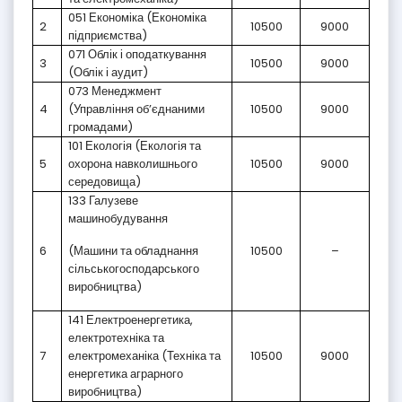
051 Економіка (Економіка
2
10500
9000
підприємства)
071 Облік і оподаткування
3
10500
9000
(Облік і аудит)
073 Менеджмент
4
(Управління об’єднаними
10500
9000
громадами)
101 Екологія (Екологія та
5
охорона навколишнього
10500
9000
середовища)
133 Галузеве
машинобудування
6
(Машини та обладнання
10500
–
сільськогосподарського
виробництва)
141 Електроенергетика,
електротехніка та
7
електромеханіка (Техніка та
10500
9000
енергетика аграрного
виробництва)