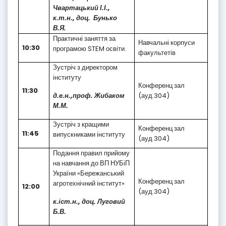
Чвартацький І.І.,
к.т.н., доц. Бунько
В.Я.
Практичні заняття за
Навчальні корпуси
10:30
програмою STEM освіти.
факультетів
Зустріч з директором
інституту
Конференц зал
11:30
д.е.н.,проф. Жибаком
(ауд.304)
М.М.
Зустріч з кращими
Конференц зал
11:45
випускниками інституту
(ауд.304)
Подання правил прийому
на навчання до ВП НУБіП
України «Бережанський
Конференц зал
агротехнічний інститут»
12:00
(ауд.304)
к.іст.н., доц. Луговий
Б.В.