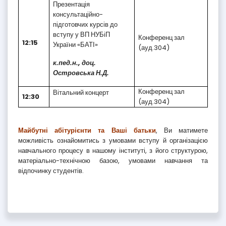
Презентація
консультаційно-
підготовчих курсів до
вступу у ВП НУБіП
Конференц зал
12:15
України «БАТІ»
(ауд.304)
к.пед.н., доц.
Островська Н.Д.
Конференц зал
Вітальний концерт
12:30
(ауд.304)
Майбутні абітурієнти та Ваші батьки
, Ви матимете
можливість ознайомитись з умовами вступу й організацією
навчального процесу в нашому інституті, з його структурою,
матеріально-технічною базою, умовами навчання та
відпочинку студентів.