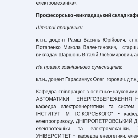
електромеханіка».
Професорсько-викладацький склад каф
Штатні працівники:
к.т.н., доцент Рамш Василь Юрійович, к.т.н
Потапенко Микола Валентинович, старши
викладач Шаршонь Віталій Любомирович, а
На правах зовнішнього сумісництва:
к.т.н., доцент Гарасимчук Олег Ігорович, д.т
Кафедра співпрацює з освітньо-науковими
АВТОМАТИКИ І ЕНЕРГОЗБЕРЕЖЕННЯ НУБ
кафедра електроенергетики та систе
ІНСТИТУТ ІМ. І.СІКОРСЬКОГО” - кафед
електроприводу, ДНІПРОПЕТРОВСЬКИЙ 
електротехніки та електромехані
УНІВЕРСИТЕТ - кафедра енергетики, еле