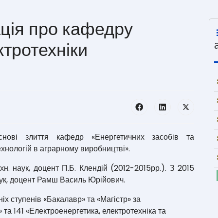
ція про кафедру
ктротехніки
нові злиття кафедр «Енергетичних засобів та
хнологій в аграрному виробництві».
. наук, доцент П.Б. Клендій (2012-2015рр.). З 2015
аук, доцент Рамш Василь Юрійович.
іх ступенів «Бакалавр» та «Магістр» за
та 141 «Електроенергетика, електротехніка та