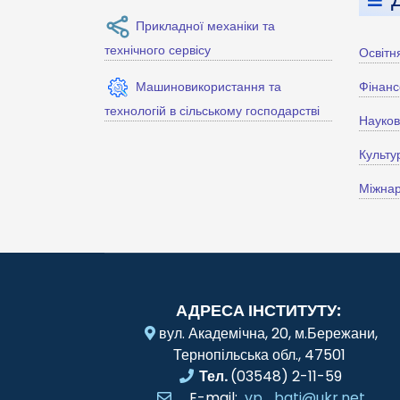
Прикладної механіки та
технічного сервісу
Освітн
Машиновикористання та
Фінанс
технологій в сільському господарстві
Науко
Культу
Міжнар
АДРЕСА ІНСТИТУТУ:
вул. Академічна, 20, м.Бережани,
Тернопільська обл., 47501
Тел.
(03548) 2-11-59
E-mail:
vp_bati@ukr.net