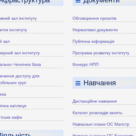
вний зал інституту
Обговорення проєктів
иток інституту
Нормативні документи
й зал
Публічна інформація
ерний зал інституту
Програма розвитку інституту
ально-технічна база
Конкурс НПП
ечення доступу для
Навчання
більних груп
тека
Дистанційне навчання
ічна каплиця
Каталог розкладів занять
тське кафе
Навчальні плани ОС Магістр
Діяльність
Навчальні плани ОС Бакалавр