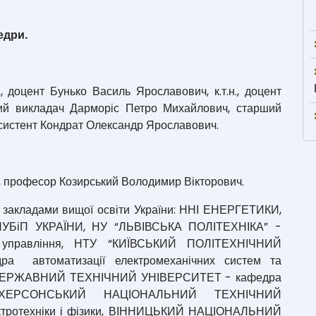
едри.
., доцент Бунько Василь Ярославович, к.т.н., доцент
й викладач Дарморіс Петро Михайлович, старший
систент Кондрат Олександр Ярославович.
.н., професор Козирський Володимир Вікторович.
 закладами вищої освіти України: ННІ ЕНЕРГЕТИКИ,
іП УКРАЇНИ, НУ “ЛЬВІВСЬКА ПОЛІТЕХНІКА” -
м управління, НТУ “КИЇВСЬКИЙ ПОЛІТЕХНІЧНИЙ
ра автоматизації електромеханічних систем та
ДЕРЖАВНИЙ ТЕХНІЧНИЙ УНІВЕРСИТЕТ - кафедра
ки, ХЕРСОНСЬКИЙ НАЦІОНАЛЬНИЙ ТЕХНІЧНИЙ
ктротехніки і фізики, ВІННИЦЬКИЙ НАЦІОНАЛЬНИЙ