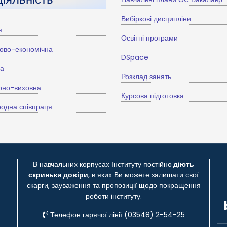
Вибіркові дисципліни
я
Освітні програми
ово-економічна
DSpace
ва
Розклад занять
рно-виховна
Курсова підготовка
одна співпраця
В навчальних корпусах Інституту постійно
діють
скриньки довіри
, в яких Ви можете залишати свої
скарги, зауваження та пропозиції щодо покращення
роботи інституту.
Телефон гарячої лінії (03548) 2-54-25