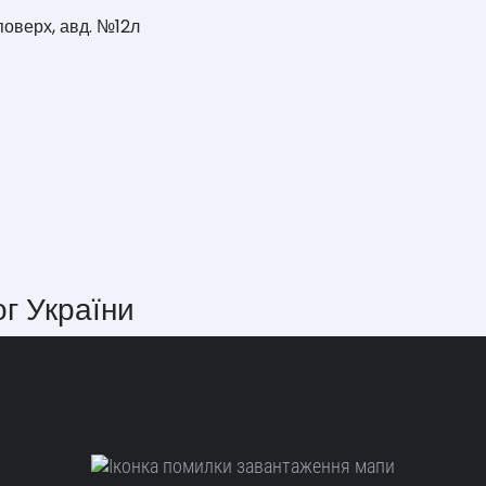
поверх, авд. №12л
ог України