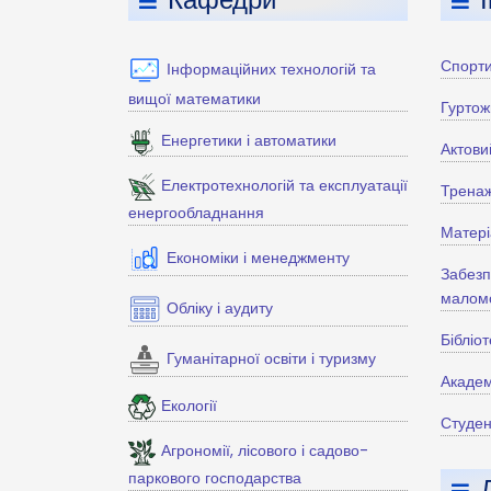
Спорти
Інформаційних технологій та
вищої математики
Гуртож
Енергетики і автоматики
Актови
Електротехнологій та експлуатації
Тренаж
енергообладнання
Матері
Економіки і менеджменту
Забезп
маломо
Обліку і аудиту
Бібліо
Гуманітарної освіти і туризму
Академ
Екології
Студен
Агрономії, лісового і садово-
паркового господарства