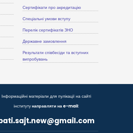
Сертифікати про акредитацію
Спеціальні умови вступу
Перелік сертифікатів ЗНО
Державне замовлення
Результати співбесіди та вступних
випробувань
Інформаційні матеріали для пулікації на сайті
інституту
направляти на e-mail
:
bati.sajt.new@gmail.com