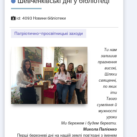
Шевченківські дні у бібліотеці
id:
4093
Новини бібліотеки
Патріотично-просвітницькі заходи
Ти нам
залишив
прагнення
високі,
Шляхи
священні,
по яких
іти
Твого
сумління й
мужності
уроки
Ми бережем і будем берегти.
Микола Палієнко
Перші березневі дні на нашій землі пов’язані з іменем