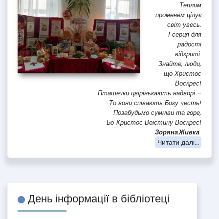
Теплим
променем цілує
світ увесь.
І серця для
радості
відкриті:
Знайте, люди,
що Христос
Воскрес!
Пташечки цвірінькають надворі –
То вони співають Богу честь!
Позабудьмо сумніви та горе,
Бо Христос Воістину Воскрес!
Зоряна Живка
Читати далі...
День інформації в бібліотеці