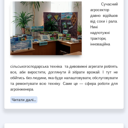
Сучасний
агросектор
давно відійшов
від сохи і рала.
Нині
надпотужні
трактори,
інноваційна
сільськогосподарська техніка та дивовижні агрегати роблять
все, аби виростити, доглянути й зібрати врожай. І тут не
обійтись без людини, яка буде налаштовувати, обслуговувати
та ремонтувати всю техніку. Саме це ― сфера роботи для
агроінженера.
Читати далі...