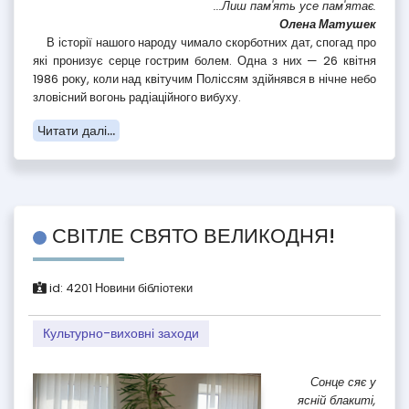
...Лиш пам'ять усе пам'ятає.
Олена Матушек
В історії нашого народу чимало скорботних дат, спогад про
які пронизує серце гострим болем. Одна з них — 26 квітня
1986 року, коли над квітучим Поліссям здійнявся в нічне небо
зловісний вогонь радіаційного вибуху.
Читати далі...
СВІТЛЕ СВЯТО ВЕЛИКОДНЯ!
id:
4201
Новини бібліотеки
Культурно-виховні заходи
Сонце сяє у
ясній блакиті,