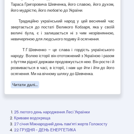
Тараса Григоровича Шевченка, його славою, його духом,
його мудрістю, його любов’ю до України.
Традиційно український народ у цей весняний час
звертається до постаті Великого Кобзаря, яка у своїй
величі була, є і залишається ні з чим незрівнянною,
невичерпною для людського подиву й осягнення.
Т.Г.Шевченко – це слава і гордість українського
народу. Волею історії він ототожнений з Україною і разом
з буттям рідної держави продовжується нею. Він росте і й
розвивається в часі, в історії, і нам ще йти і йти до його
осягнення. Ми на вічному шляху до Шевченка.
Читати далі...
25 лютого день народження Лесі Українки
Криваве водохреща
27 січня Міжнародний день пам’яті жертв Голокосту
22 ГРУДНЯ - ДЕНЬ ЕНЕРГЕТИКА