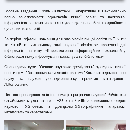
Головне завдання і роль бібліотеки – оперативно й максимально
повно забезпечувати здобувачів вищої освіти та науковців
інформацією за тематикою їхніх досліджень на базі традиційних і
сучасних технологій.
За період офлайн навчання для здобувачів вищої освіти гр.Е-23ск
та Кн-11Б в читальному залі наукової бібліотеки проведені дні
інформації на тему: «Впровадження інформаційних технологій у
бібліографічному інформуванні користувачів бібліотеки».
Опановуючи курс: "Основи наукових досліджень" здобувачі вищої
освіти гр.Е-23ск прослухали лекцію на тему:"Загальні відомості про
науку та наукові дослідження",яку прочитав к.п.н.,доцент.
Л.Колодійчук.
Під час проведення днів інформації працівники наукової бібліотеки
ознайомили студентів гр.. Е-23ск та Кн-11Б з книжковим фондом
наукової бібліотеки, з довідково-бібліографічним апаратом,
каталогами та картотеками.