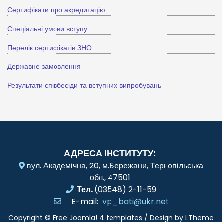
Сертифікати про акредитацію
Спеціальні умови вступу
Перелік сертифікатів ЗНО
Державне замовлення
Результати співбесіди та вступних випробувань
АДРЕСА ІНСТИТУТУ:
вул. Академічна, 20, м.Бережани, Тернопільська
обл., 47501
Тел.
(03548) 2-11-59
E-mail:
vp_bati@ukr.net
Copyright ©
Free Joomla! 4 templates
/ Design by
LTheme