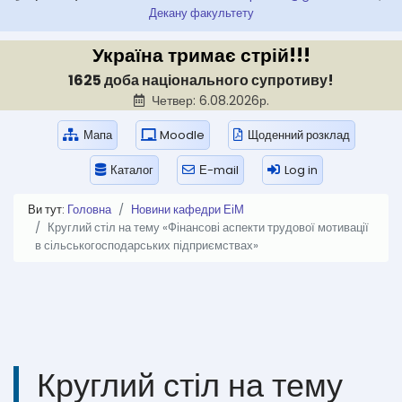
Декану факультету
Україна тримає стрій!!!
1625 доба національного супротиву!
Четвер: 6.08.2026р.
Мапа
Moodle
Щоденний розклад
Каталог
Е-mail
Log in
Ви тут:
Головна
Новини кафедри ЕіМ
Круглий стіл на тему «Фінансові аспекти трудової мотивації
в сільськогосподарських підприємствах»
Круглий стіл на тему