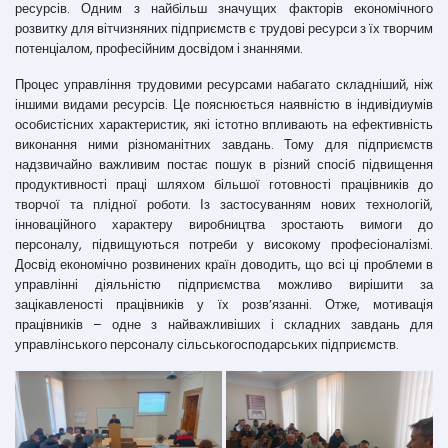
ресурсів. Одним з найбільш значущих факторів економічного
розвитку для вітчизняних підприємств є трудові ресурси з їх творчим
потенціалом, професійним досвідом і знаннями.
Процес управління трудовими ресурсами набагато складніший, ніж
іншими видами ресурсів. Це пояснюється наявністю в індивідиумів
особистісних характеристик, які істотно впливають на ефективність
виконання ними різноманітних завдань. Тому для підприємств
надзвичайно важливим постає пошук в різний спосіб підвищення
продуктивності праці шляхом більшої готовності працівників до
творчої та плідної роботи. Із застосуванням нових технологій,
інноваційного характеру виробництва зростають вимоги до
персоналу, підвищуються потреби у високому професіоналізмі.
Досвід економічно розвинених країн доводить, що всі ці проблеми в
управлінні діяльністю підприємства можливо вирішити за
зацікавленості працівників у їх розв’язанні. Отже, мотивація
працівників – одне з найважливіших і складних завдань для
управлінського персоналу сільськогосподарських підприємств.