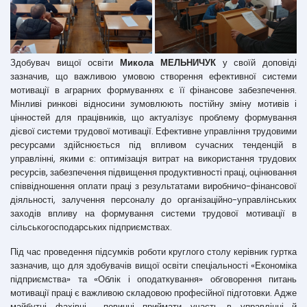
Здобувач вищої освіти
Микола МЕЛЬНИЧУК
у своїй доповіді
зазначив, що важливою умовою створення ефективної системи
мотивації в аграрних формуваннях є її фінансове забезпечення.
Мінливі ринкові відносини зумовлюють постійну зміну мотивів і
цінностей для працівників, що актуалізує проблему формування
дієвої системи трудової мотивації. Ефективне управління трудовими
ресурсами здійснюється під впливом сучасних тенденцій в
управлінні, якими є: оптимізація витрат на використання трудових
ресурсів, забезпечення підвищення продуктивності праці, оцінювання
співвідношення оплати праці з результатами виробничо-фінансової
діяльності, залучення персоналу до організаційно-управлінських
заходів впливу на формування системи трудової мотивації в
сільськогосподарських підприємствах.
Під час проведення підсумків роботи круглого столу керівник гуртка
зазначив, що для здобувачів вищої освіти спеціальності «Економіка
підприємства» та «Облік і оподаткування» обговорення питань
мотивації праці є важливою складовою професійної підготовки. Адже
майбутні фахівці повинні приймати участь в управлінні й