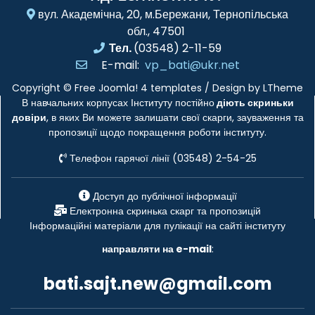
вул. Академічна, 20, м.Бережани, Тернопільська
обл., 47501
Тел.
(03548) 2-11-59
E-mail:
vp_bati@ukr.net
Copyright ©
Free Joomla! 4 templates
/ Design by
LTheme
В навчальних корпусах Інституту постійно
діють скриньки
довіри
, в яких Ви можете залишати свої скарги, зауваження та
пропозиції щодо покращення роботи інституту.
Телефон гарячої лінії (03548) 2-54-25
Доступ до публічної інформації
Електронна скринька скарг та пропозицій
Інформаційні матеріали для пулікації на сайті інституту
направляти на e-mail
:
bati.sajt.new@gmail.com