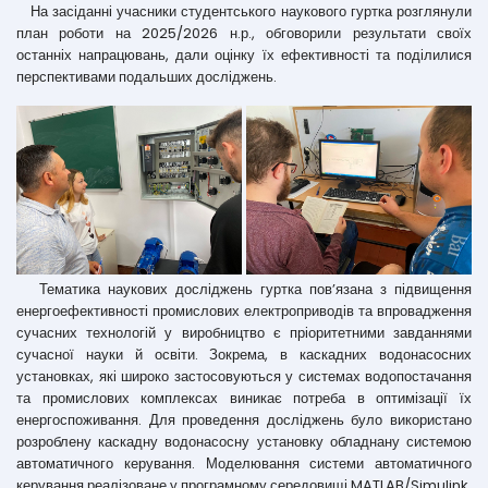
На засіданні учасники студентського наукового гуртка розглянули
план роботи на 2025/2026 н.р., обговорили результати своїх
останніх напрацювань, дали оцінку їх ефективності та поділилися
перспективами подальших досліджень.
Тематика наукових досліджень гуртка пов’язана з підвищення
енергоефективності промислових електроприводів та впровадження
сучасних технологій у виробництво є пріоритетними завданнями
сучасної науки й освіти. Зокрема, в каскадних водонасосних
установках, які широко застосовуються у системах водопостачання
та промислових комплексах виникає потреба в оптимізації їх
енергоспоживання. Для проведення досліджень було використано
розроблену каскадну водонасосну установку обладнану системою
автоматичного керування. Моделювання системи автоматичного
керування реалізоване у програмному середовищі MATLAB/Simulink.