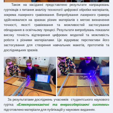
Також на засіданні представлено результати напрацювань
гуртківців з питання аналізу технології цифрової обробки матеріалів,
зокрема лазерного гравіювання. Випробування лазерного гравера
здійснювалися на зразках різних матеріалів з метою визначення
точності, якості гравіювання та можливостей застосування
обладнання в освітньому процесі. Результати випробувань показали
високу точність відтворення цифрових моделей та можливість
роботи з різними матеріалами. Це відкриває перспективи його
застосування для створення навчальних макетів, прототипів та
дослідницьких зразків.
За результатами досліджень учасників студентського наукового
гуртка
«Електромеханічні та енергозберігаючі системи»
підготовлено матеріали для публікацій у наукових виданнях.