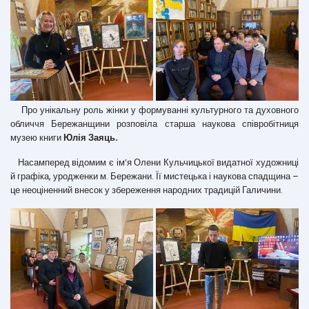
Про унікальну роль жінки у формуванні культурного та духовного
обличчя Бережанщини розповіла старша наукова співробітниця
музею книги
Юлія Заяць.
Насамперед відомим є ім’я Олени Кульчицької видатної художниці
й графіка, уродженки м. Бережани. Її мистецька і наукова спадщина –
це неоціненний внесок у збереження народних традицій Галичини.