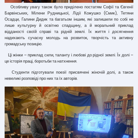
Особливу увагу також було приділено постатям Софії та Євгенії
Барвінських, Мілени Рудницької, Лідії Кожушко (Смик), Тетяни
Осадци, Галини Дидик та багатьом іншим, які залишили по собі не
лише культурну й освітню спадщину, а й моральний приклад
відданості своїй справі та рідній землі. Їх життя і досягнення
надихають сучасну молодь на розвиток, творчість та активну
громадську позицію.
Ці жінки – приклад сили, таланту і любові до рідної землі. Їх долі –
це історія праці, боротьби та натхнення.
Студенти підготували поезії присвячені жіночій долі, а також
невеликі розповіді про них та їх авторів.