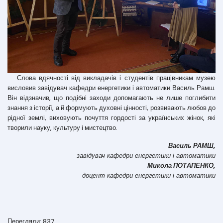
Слова вдячності від викладачів і студентів працівникам музею
висловив завідувач кафедри енергетики і автоматики Василь Рамш.
Він відзначив, що подібні заходи допомагають не лише поглибити
знання з історії, а й формують духовні цінності, розвивають любов до
рідної землі, виховують почуття гордості за українських жінок, які
творили науку, культуру і мистецтво.
Василь РАМШ,
завідувач кафедри енергетики і автоматики
Микола ПОТАПЕНКО,
доцент кафедри енергетики і автоматики
Перегляди: 837