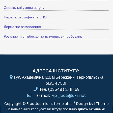
Спеціальні умови вступу
Перелік сертифікатів ЗНО
Державне замовлення
Результати співбесіди та вступних випробувань
АДРЕСА ІНСТИТУТУ:
вул. Академічна, 20, м.Бережани, Тернопільська
обл., 47501
Тел.
(03548) 2-11-59
E-mail:
vp_bati@ukr.net
Copyright ©
Free Joomla! 4 templates
/ Design by
LTheme
В навчальних корпусах Інституту постійно
діють скриньки