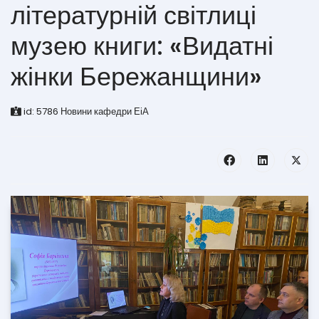
літературній світлиці
музею книги: «Видатні
жінки Бережанщини»
id:
5786
Новини кафедри ЕіА