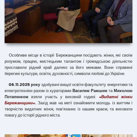
Особливе місце в історії Бережанщини посідають жінки, які своїм
розумом, працею, мистецьким талантом і громадською діяльністю
прославили рідний край далеко за його межами. Вони справжні
берегині культури, освіти, духовності, символи любові до України.
06.11.2025 року
здобувачі вищої освіти факультету енергетики та
електротехніки разом із кураторами
Василем Рамшем
та
Миколою
Потапенком
взяли участь у виховній годині:
«Видатні жінки
Бережанщини».
Захід мав на меті ознайомити молодь із життям і
творчістю видатних жінок, пов’язаних із нашим краєм, та виховати
повагу до історії рідного міста.