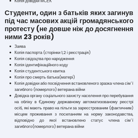
Копія довідки МСЕК
Студенти, один з батьків яких загинув
під час масових акцій громадянського
протесту (не довше ніж до досягнення
ними 23 років)
Заява
Копія паспорта (сторінки 1,2 і реєстрація)
Копія свідоцтва про народження
Копія ідентифікаційного коду
Копія студентського квитка
Копія про смерть батька(матері)
Копія довідки або посвідчення встановленого зразка члена сім`ї
загиблого (померлого) ветерана війни
Довідка органу соціального захисту населення про перебування
на обліку в Єдиному державному автоматизованому реєстрі
осіб, які мають право на пільги за зареєстрованим (фактичним)
місцем проживання з посиланням на норму законодавства,
відповідно до якої встановлено статус члена сім`ї
загиблого(померлого) ветерана війни