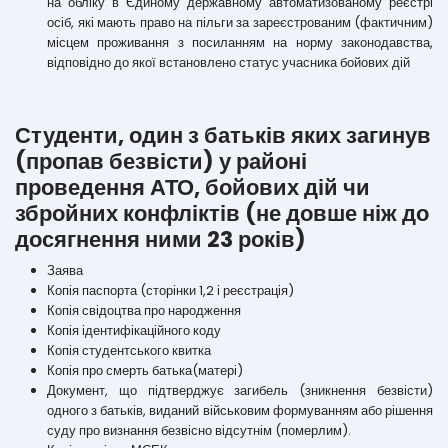
на обліку в Єдиному державному автоматизованому реєстрі
осіб, які мають право на пільги за зареєстрованим (фактичним)
місцем проживання з посиланням на норму законодавства,
відповідно до якої встановлено статус учасника бойових дій
Студенти, один з батьків яких загинув
(пропав безвісти) у районі
проведення АТО, бойових дій чи
збройних конфліктів (не довше ніж до
досягнення ними 23 років)
Заява
Копія паспорта (сторінки 1,2 і реєстрація)
Копія свідоцтва про народження
Копія ідентифікаційного коду
Копія студентського квитка
Копія про смерть батька(матері)
Документ, що підтверджує загибель (зникнення безвісти)
одного з батьків, виданий військовим формуванням або рішення
суду про визнання безвісно відсутнім (померлим).