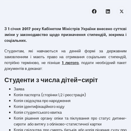
З 1 січня 2017 року Кабінетом Міністрів України внесено суттєві
зміни у законодавство щодо призначення стипендій, зокрема і
соціальних.
Студентам, які навчаються на денній формі за державним
замовленням і мають право на отримання соціальних стипендій,
потрібно терміново, не пізніше
1 лютого
, подати необхідний пакет
документів в деканат:
Студенти з числа дітей-сиріт
Заява
Копія паспорта (сторінки 1,2 і реєстрація)
Копія свідоцтва про народження
Копія ідентифікаційного коду
Копія студентського квитка
Копія рішення органу опіки та піклування про статус дитини-
сироти або витягу з обліково-статистичної картки
Копія свідоцтва про смерть батьків або копія рішення суду про