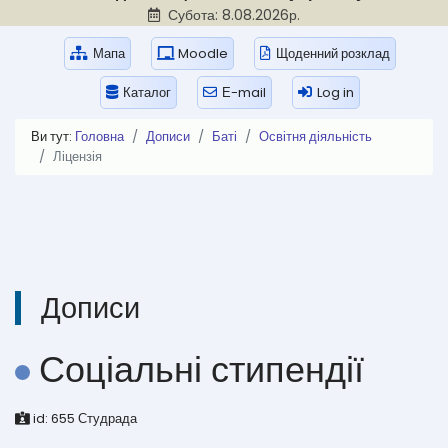
Субота: 8.08.2026р.
Мапа
Moodle
Щоденний розклад
Каталог
Е-mail
Log in
Ви тут:
Головна
Дописи
Баті
Освітня діяльність
Ліцензія
Дописи
Соціальні стипендії
id:
655
Студрада