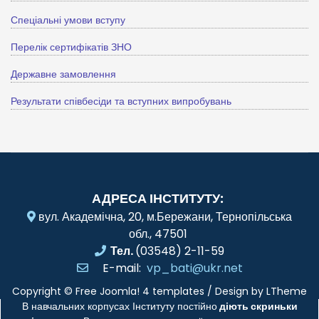
Спеціальні умови вступу
Перелік сертифікатів ЗНО
Державне замовлення
Результати співбесіди та вступних випробувань
АДРЕСА ІНСТИТУТУ:
вул. Академічна, 20, м.Бережани, Тернопільська
обл., 47501
Тел.
(03548) 2-11-59
E-mail:
vp_bati@ukr.net
Copyright ©
Free Joomla! 4 templates
/ Design by
LTheme
В навчальних корпусах Інституту постійно
діють скриньки