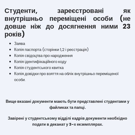
Студенти, зареєстровані як
внутрішньо переміщені особи (не
довше ніж до досягнення ними 23
років)
Заява
Копія паспорта (сторінки 1,2 і реєстрація)
Копія свідоцтва про народження
Копія ідентифікаційного коду
Копія студентського квитка
Копія довідки про взяття на облік внутрішньо переміщеної
особи.
В
ище вказані документи мають бути представлені студентами у
файликах та папці.
Завірені у студентському відділі кадрів документи необхідно
подати в деканат у 3-х
екземп
лярах.