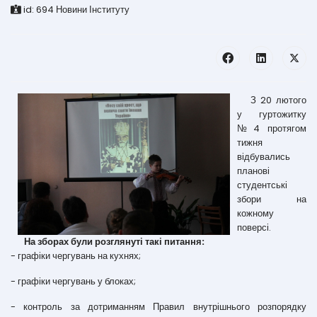
id:
694
Новини Інституту
З 20 лютого
у гуртожитку
№4 протягом
тижня
відбувались
планові
студентські
збори на
кожному
поверсі.
На зборах були розглянуті такі питання:
- графіки чергувань на кухнях;
- графіки чергувань у блоках;
- контроль за дотриманням Правил внутрішнього розпорядку