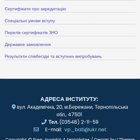
Сертифікати про акредитацію
Спеціальні умови вступу
Перелік сертифікатів ЗНО
Державне замовлення
Результати співбесіди та вступних випробувань
АДРЕСА ІНСТИТУТУ:
вул. Академічна, 20, м.Бережани, Тернопільська
обл., 47501
Тел.
(03548) 2-11-59
E-mail:
vp_bati@ukr.net
Copyright ©
Free Joomla! 4 templates
/ Design by
LTheme