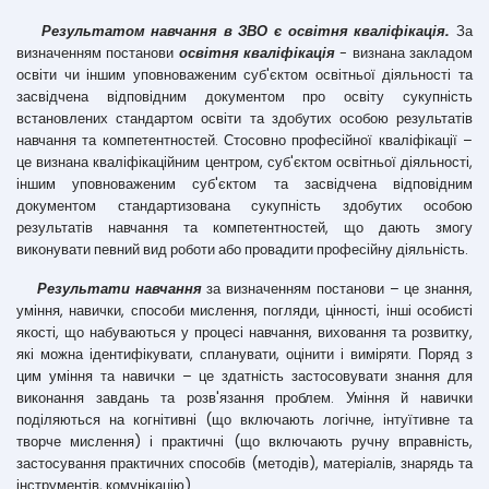
Результатом навчання в ЗВО є освітня кваліфікація.
За
визначенням постанови
освітня кваліфікація
- визнана закладом
освіти чи іншим уповноваженим суб'єктом освітньої діяльності та
засвідчена відповідним документом про освіту сукупність
встановлених стандартом освіти та здобутих особою результатів
навчання та компетентностей. Стосовно професійної кваліфікації –
це визнана кваліфікаційним центром, суб'єктом освітньої діяльності,
іншим уповноваженим суб'єктом та засвідчена відповідним
документом стандартизована сукупність здобутих особою
результатів навчання та компетентностей, що дають змогу
виконувати певний вид роботи або провадити професійну діяльність.
Результати навчання
за визначенням постанови – це знання,
уміння, навички, способи мислення, погляди, цінності, інші особисті
якості, що набуваються у процесі навчання, виховання та розвитку,
які можна ідентифікувати, спланувати, оцінити і виміряти. Поряд з
цим уміння та навички – це здатність застосовувати знання для
виконання завдань та розв'язання проблем. Уміння й навички
поділяються на когнітивні (що включають логічне, інтуїтивне та
творче мислення) і практичні (що включають ручну вправність,
застосування практичних способів (методів), матеріалів, знарядь та
інструментів, комунікацію).