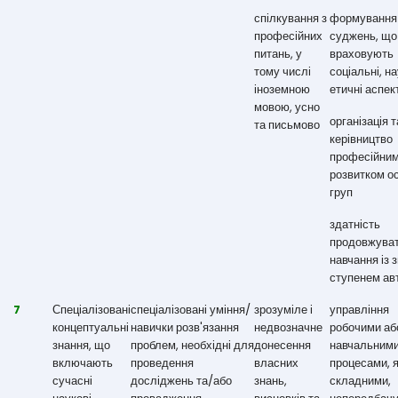
спілкування з
формування
професійних
суджень, що
питань, у
враховують
тому числі
соціальні, на
іноземною
етичні аспек
мовою, усно
організація т
та письмово
керівництво
професійни
розвитком ос
груп
здатність
продовжува
навчання із 
ступенем ав
7
Спеціалізовані
спеціалізовані уміння/
зрозуміле і
управління
концептуальні
навички розв'язання
недвозначне
робочими аб
знання, що
проблем, необхідні для
донесення
навчальним
включають
проведення
власних
процесами, я
сучасні
досліджень та/або
знань,
складними,