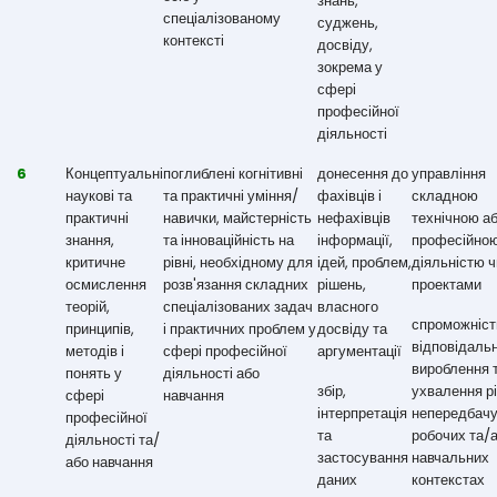
знань,
спеціалізованому
суджень,
контексті
досвіду,
зокрема у
сфері
професійної
діяльності
6
Концептуальні
поглиблені когнітивні
донесення до
управління
наукові та
та практичні уміння/
фахівців і
складною
практичні
навички, майстерність
нефахівців
технічною а
знання,
та інноваційність на
інформації,
професійно
критичне
рівні, необхідному для
ідей, проблем,
діяльністю ч
осмислення
розв'язання складних
рішень,
проектами
теорій,
спеціалізованих задач
власного
спроможніст
принципів,
і практичних проблем у
досвіду та
відповідальн
методів і
сфері професійної
аргументації
вироблення 
понять у
діяльності або
збір,
ухвалення р
сфері
навчання
інтерпретація
непередбач
професійної
та
робочих та/
діяльності та/
застосування
навчальних
або навчання
даних
контекстах