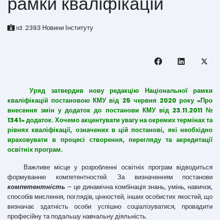
рамки кваліфікацій
id:
2393
Новини Інституту
Уряд затвердив нову редакцію Національної рамки
кваліфікацій постановою КМУ від 25 червня 2020 року «Про
внесення змін у додаток до постанови КМУ від 23.11.2011 №
1341» додаток. Хочемо акцентувати увагу на окремих термінах та
рівнях кваліфікації, означених в цій постанові, які необхідно
враховувати в процесі створення, перегляду та акредитації
освітніх програм.
Важливе місце у розробленні освітніх програм відводиться
формуванню компетентностей. За визначенням постанови
компетентність
– це динамічна комбінація знань, умінь, навичок,
способів мислення, поглядів, цінностей, інших особистих якостей, що
визначає здатність особи успішно соціалізуватися, провадити
професійну та подальшу навчальну діяльність.