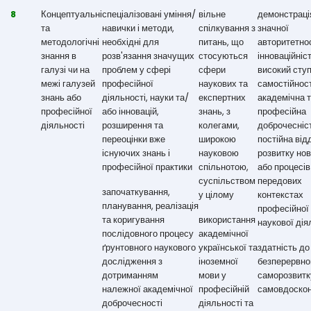
8
Концептуальні
спеціалізовані уміння/
вільне
демонстраці
та
навички і методи,
спілкування з
значної
методологічні
необхідні для
питань, що
авторитетнос
знання в
розв'язання значущих
стосуються
інноваційніст
галузі чи на
проблем у сфері
сфери
високий ступ
межі галузей
професійної
наукових та
самостійност
знань або
діяльності, науки та/
експертних
академічна 
професійної
або інновацій,
знань, з
професійна
діяльності
розширення та
колегами,
доброчесніс
переоцінки вже
широкою
постійна від
існуючих знань і
науковою
розвитку нов
професійної практики
спільнотою,
або процесів
суспільством
передових
започаткування,
у цілому
контекстах
планування, реалізація
професійної
та коригування
використання
наукової дія
послідовного процесу
академічної
ґрунтовного наукового
української та
здатність до
дослідження з
іноземної
безперервно
дотриманням
мови у
саморозвитк
належної академічної
професійній
самовдоско
доброчесності
діяльності та