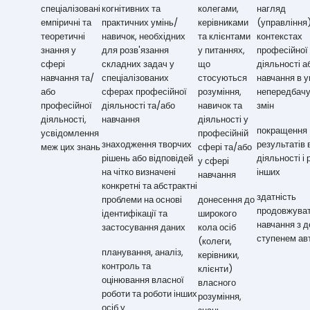
спеціалізовані
когнітивних та
колегами,
нагляд
емпіричні та
практичних умінь/
керівниками
(управління)
теоретичні
навичок, необхідних
та клієнтами
контекстах
знання у
для розв'язання
у питаннях,
професійної
сфері
складних задач у
що
діяльності а
навчання та/
спеціалізованих
стосуються
навчання в 
або
сферах професійної
розуміння,
непередбач
професійної
діяльності та/або
навичок та
змін
діяльності,
навчання
діяльності у
покращення
усвідомлення
професійній
знаходження творчих
результатів 
меж цих знань
сфері та/або
рішень або відповідей
діяльності і
у сфері
на чітко визначені
інших
навчання
конкретні та абстрактні
здатність
проблеми на основі
донесення до
продовжува
ідентифікації та
широкого
навчання з 
застосування даних
кола осіб
ступенем ав
(колеги,
планування, аналіз,
керівники,
контроль та
клієнти)
оцінювання власної
власного
роботи та роботи інших
розуміння,
осіб у