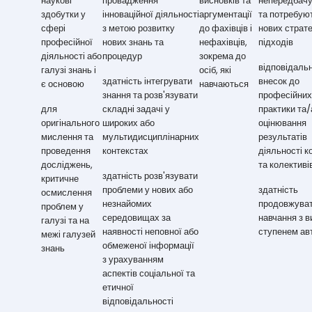
наукові
провадження
висновків та
непередбач
здобутки у
інноваційної діяльності
аргументації
та потребую
сфері
з метою розвитку
до фахівців і
нових страте
професійної
нових знань та
нефахівців,
підходів
діяльності або
процедур
зокрема до
відповідальн
галузі знань і
осіб, які
здатність інтегрувати
внесок до
є основою
навчаються
знання та розв'язувати
професійних 
для
складні задачі у
практики та/
оригінального
широких або
оцінювання
мислення та
мультидисциплінарних
результатів
проведення
контекстах
діяльності 
досліджень,
та колективі
здатність розв'язувати
критичне
проблеми у нових або
здатність
осмислення
незнайомих
продовжува
проблем у
середовищах за
навчання з 
галузі та на
наявності неповної або
ступенем ав
межі галузей
обмеженої інформації
знань
з урахуванням
аспектів соціальної та
етичної
відповідальності