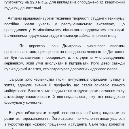
гуртожитку на 220 місць, для викладачів споруджено 12-квартирний
будинок, дві котельні.
Активно працювали гуртки технічної творчості, студенти технікуму
постійно брали участь у республіканських виставках, що
проводилися у Немішаївському сільськогосподарському технікумі.
За кінцевими підсумками студенти завжди займали призові місця.
Як директор, Іван Дмитрович вирізнявся високим
професіоналізмом, принциповістю та водночас людяністю. Для колег
він був наставником і порадником, для студентів — справедливим
керівником, який умів вислухати й підтримати. Його двері завжди
були відкриті для тих, хто потребував допомоги чи доброго слова.
За роки його керівництва тисячі випускників отримали путівку в
життя, здобули знання й професію, що стали основою їхнього
майбутнього. Багато з них із вдячністю згадують роки навчання та ту
атмосферу взаємоповаги й відповідальності, яку він послідовно
формував у колективі.
Він умів об’єднувати людей навколо спільної мети, надихати на
розвиток і вдосконалення. Його стратегічне мислення поєднувалося
з турботою про кожного працівника й студента. Саме тому колектив