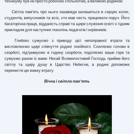
технікуму був не просто робочою спільнотою, а великою родиною.
Світла пам’ять про нього назавжди залишиться в серцях колег,
студентів, випускників та всіх, хто мав честь працювати поруч. Його
багаторічна праця, відданість справі та щире служіння освіті є гідним
прикладом для наступних поколінь педагогів і керівників.
Глибоко сумуємо з приводу цієї непоправної втрати та
висловлюємо щирі співчуття родині покійного. Схиляємо голови в
скорботі, підтримуємо в годину скорботи, поділяємо ваше горе та
сумуємо разом із вами. Нехай Всемилостивий Господь прийме його
світлу та щиру душу в Царство Небесне, а родині допоможе
перенести цю важку втрату.
Вічна і світла пам’ять