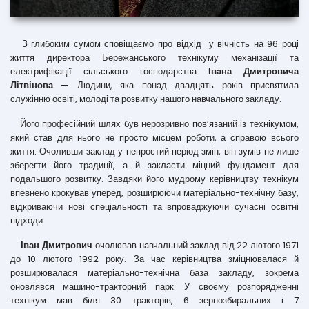
З глибоким сумом сповіщаємо про відхід у вічність на 96 році
життя директора Бережанського технікуму механізації та
електрифікації сільського господарства
Івана Дмитровича
Літвінова
— Людини, яка понад двадцять років присвятила
служінню освіті, молоді та розвитку нашого навчального закладу.
Його професійний шлях був нерозривно пов’язаний із технікумом,
який став для нього не просто місцем роботи, а справою всього
життя. Очоливши заклад у непростий період змін, він зумів не лише
зберегти його традиції, а й закласти міцний фундамент для
подальшого розвитку. Завдяки його мудрому керівництву технікум
впевнено крокував уперед, розширюючи матеріально-технічну базу,
відкриваючи нові спеціальності та впроваджуючи сучасні освітні
підходи.
Іван Дмитрович
очолював навчальний заклад від 22 лютого 1971
до 10 лютого 1992 року. За час керівництва зміцнювалася й
розширювалася матеріально-технічна база закладу, зокрема
оновлявся машино-тракторний парк. У своєму розпорядженні
технікум мав біля 30 тракторів, 6 зернозбиральних і 7