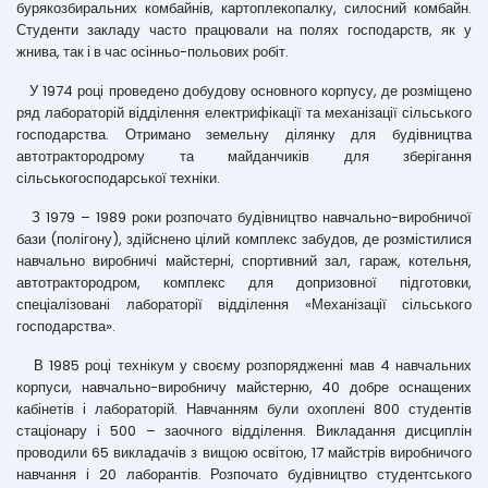
бурякозбиральних комбайнів, картоплекопалку, силосний комбайн.
Студенти закладу часто працювали на полях господарств, як у
жнива, так і в час осінньо-польових робіт.
У 1974 році проведено добудову основного корпусу, де розміщено
ряд лабораторій відділення електрифікації та механізації сільського
господарства. Отримано земельну ділянку для будівництва
автотрактородрому та майданчиків для зберігання
сільськогосподарської техніки.
З 1979 – 1989 роки розпочато будівництво навчально-виробничої
бази (полігону), здійснено цілий комплекс забудов, де розмістилися
навчально виробничі майстерні, спортивний зал, гараж, котельня,
автотрактородром, комплекс для допризовної підготовки,
спеціалізовані лабораторії відділення «Механізації сільського
господарства».
В 1985 році технікум у своєму розпорядженні мав 4 навчальних
корпуси, навчально-виробничу майстерню, 40 добре оснащених
кабінетів і лабораторій. Навчанням були охоплені 800 студентів
стаціонару і 500 – заочного відділення. Викладання дисциплін
проводили 65 викладачів з вищою освітою, 17 майстрів виробничого
навчання і 20 лаборантів. Розпочато будівництво студентського