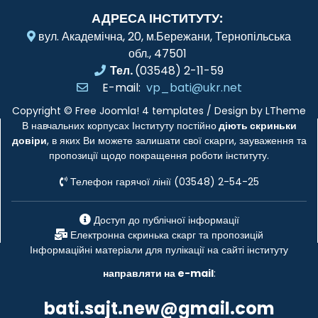
АДРЕСА ІНСТИТУТУ:
вул. Академічна, 20, м.Бережани, Тернопільська
обл., 47501
Тел.
(03548) 2-11-59
E-mail:
vp_bati@ukr.net
Copyright ©
Free Joomla! 4 templates
/ Design by
LTheme
В навчальних корпусах Інституту постійно
діють скриньки
довіри
, в яких Ви можете залишати свої скарги, зауваження та
пропозиції щодо покращення роботи інституту.
Телефон гарячої лінії (03548) 2-54-25
Доступ до публічної інформації
Електронна скринька скарг та пропозицій
Інформаційні матеріали для пулікації на сайті інституту
направляти на e-mail
:
bati.sajt.new@gmail.com