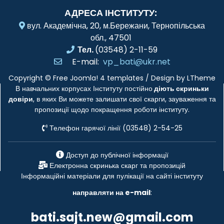
АДРЕСА ІНСТИТУТУ:
вул. Академічна, 20, м.Бережани, Тернопільська
обл., 47501
Тел.
(03548) 2-11-59
E-mail:
vp_bati@ukr.net
Copyright ©
Free Joomla! 4 templates
/ Design by
LTheme
В навчальних корпусах Інституту постійно
діють скриньки
довіри
, в яких Ви можете залишати свої скарги, зауваження та
пропозиції щодо покращення роботи інституту.
Телефон гарячої лінії (03548) 2-54-25
Доступ до публічної інформації
Електронна скринька скарг та пропозицій
Інформаційні матеріали для пулікації на сайті інституту
направляти на e-mail
:
bati.sajt.new@gmail.com