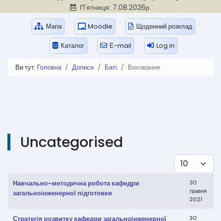
П'ятниця: 7.08.2026р.
Мапа
Moodle
Щоденний розклад
Каталог
Е-mail
Log in
Ви тут:
Головна
Дописи
Баті
Виховання
Uncategorised
Показувати
Таблиця статей
Заголовок
Дата створення
Навчально-методична робота кафедри
30
травня
загальноінженерної підготовки
2021
Стратегія розвитку кафедри загальноінженерної
30